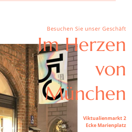
Besuchen Sie unser Geschäft
Im Herzen
von
München
Viktualienmarkt 2
Ecke Marienplatz