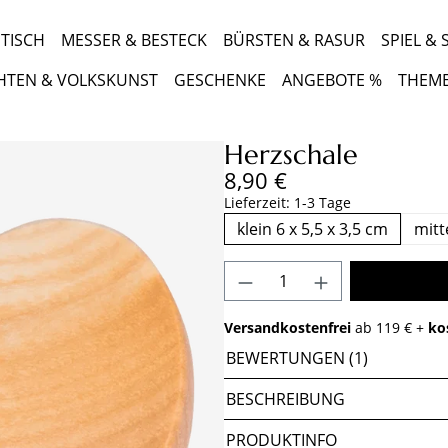
TISCH
MESSER & BESTECK
BÜRSTEN & RASUR
SPIEL &
HTEN & VOLKSKUNST
GESCHENKE
ANGEBOTE %
THEM
Herzschale
Regulärer Preis:
8,90 €
Lieferzeit: 1-3 Tage
klein 6 x 5,5 x 3,5 cm
mitt
Produkt Anzahl: Gib 
Versandkostenfrei
ab 119 € +
ko
BEWERTUNGEN (1)
BESCHREIBUNG
PRODUKTINFO