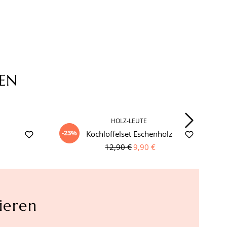
EN
HOLZ-LEUTE
-23%
Kochlöffelset Eschenholz
12,90 €
9,90 €
ieren