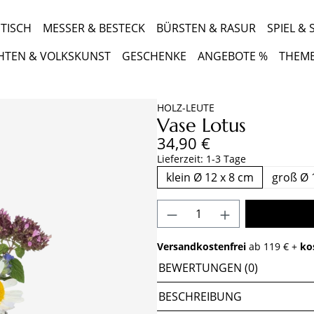
TISCH
MESSER & BESTECK
BÜRSTEN & RASUR
SPIEL &
HTEN & VOLKSKUNST
GESCHENKE
ANGEBOTE %
THEM
HOLZ-LEUTE
Vase Lotus
Regulärer Preis:
34,90 €
Lieferzeit: 1-3 Tage
klein Ø 12 x 8 cm
groß Ø 
Produkt Anzahl: Gib 
Versandkostenfrei
ab 119 € +
ko
BEWERTUNGEN (0)
BESCHREIBUNG