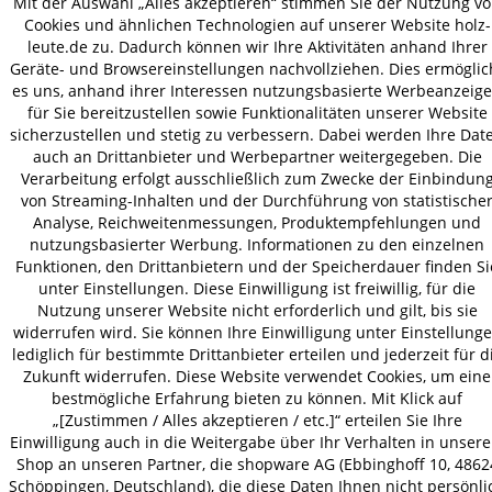
Mit der Auswahl „Alles akzeptieren“ stimmen Sie der Nutzung v
Cookies und ähnlichen Technologien auf unserer Website holz-
leute.de zu. Dadurch können wir Ihre Aktivitäten anhand Ihrer
VERSAND
Geräte- und Browsereinstellungen nachvollziehen. Dies ermöglic
es uns, anhand ihrer Interessen nutzungsbasierte Werbeanzeig
für Sie bereitzustellen sowie Funktionalitäten unserer Website
sicherzustellen und stetig zu verbessern. Dabei werden Ihre Dat
AGB
Datenschutz
Impressum
auch an Drittanbieter und Werbepartner weitergegeben. Die
© 2026 HOLZ-LEUTE
Verarbeitung erfolgt ausschließlich zum Zwecke der Einbindun
von Streaming-Inhalten und der Durchführung von statistische
* Alle Preise inkl. gesetzl. Mehrwertsteuer zzgl.
Versandkosten
.
Analyse, Reichweitenmessungen, Produktempfehlungen und
nutzungsbasierter Werbung. Informationen zu den einzelnen
Funktionen, den Drittanbietern und der Speicherdauer finden Si
unter Einstellungen. Diese Einwilligung ist freiwillig, für die
Nutzung unserer Website nicht erforderlich und gilt, bis sie
widerrufen wird. Sie können Ihre Einwilligung unter Einstellung
lediglich für bestimmte Drittanbieter erteilen und jederzeit für d
Zukunft widerrufen. Diese Website verwendet Cookies, um eine
bestmögliche Erfahrung bieten zu können. Mit Klick auf
„[Zustimmen / Alles akzeptieren / etc.]“ erteilen Sie Ihre
Einwilligung auch in die Weitergabe über Ihr Verhalten in unser
Shop an unseren Partner, die shopware AG (Ebbinghoff 10, 4862
Schöppingen, Deutschland), die diese Daten Ihnen nicht persönli