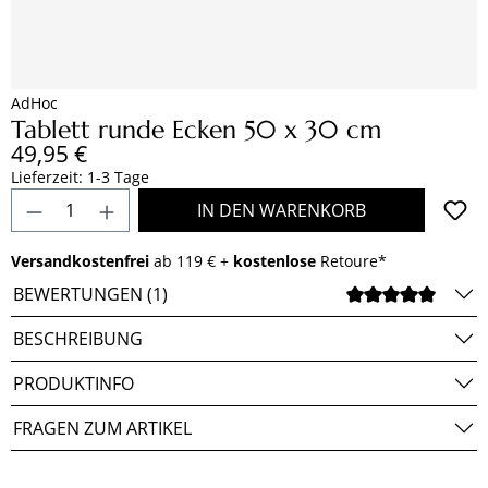
AdHoc
Tablett runde Ecken 50 x 30 cm
Regulärer Preis:
49,95 €
Lieferzeit: 1-3 Tage
Produkt Anzahl: Gib den gewünschten Wert e
IN DEN WARENKORB
Versandkostenfrei
ab 119 € +
kostenlose
Retoure*
BEWERTUNGEN (1)
DURCH
BESCHREIBUNG
PRODUKTINFO
FRAGEN ZUM ARTIKEL