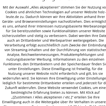
ZAHLUNGSARTEN
Mit der Auswahl „Alles akzeptieren“ stimmen Sie der Nutzung v
Cookies und ähnlichen Technologien auf unserer Website holz-
leute.de zu. Dadurch können wir Ihre Aktivitäten anhand Ihrer
VERSAND
Geräte- und Browsereinstellungen nachvollziehen. Dies ermöglic
es uns, anhand ihrer Interessen nutzungsbasierte Werbeanzeig
für Sie bereitzustellen sowie Funktionalitäten unserer Website
sicherzustellen und stetig zu verbessern. Dabei werden Ihre Dat
AGB
Datenschutz
Impressum
auch an Drittanbieter und Werbepartner weitergegeben. Die
Verarbeitung erfolgt ausschließlich zum Zwecke der Einbindun
© 2026 HOLZ-LEUTE
von Streaming-Inhalten und der Durchführung von statistische
* Alle Preise inkl. gesetzl. Mehrwertsteuer zzgl.
Versandkosten
.
Analyse, Reichweitenmessungen, Produktempfehlungen und
nutzungsbasierter Werbung. Informationen zu den einzelnen
Funktionen, den Drittanbietern und der Speicherdauer finden Si
unter Einstellungen. Diese Einwilligung ist freiwillig, für die
Nutzung unserer Website nicht erforderlich und gilt, bis sie
widerrufen wird. Sie können Ihre Einwilligung unter Einstellung
lediglich für bestimmte Drittanbieter erteilen und jederzeit für d
Zukunft widerrufen. Diese Website verwendet Cookies, um eine
bestmögliche Erfahrung bieten zu können. Mit Klick auf
„[Zustimmen / Alles akzeptieren / etc.]“ erteilen Sie Ihre
Einwilligung auch in die Weitergabe über Ihr Verhalten in unser