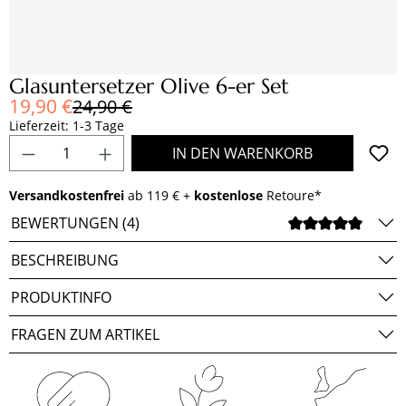
Glasuntersetzer Olive 6-er Set
Verkaufspreis:
19,90 €
Regulärer Preis:
24,90 €
Lieferzeit: 1-3 Tage
Produkt Anzahl: Gib den gewünschten Wert e
IN DEN WARENKORB
Versandkostenfrei
ab 119 € +
kostenlose
Retoure*
BEWERTUNGEN (4)
DURCH
BESCHREIBUNG
PRODUKTINFO
FRAGEN ZUM ARTIKEL