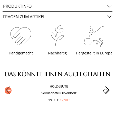
PRODUKTINFO
FRAGEN ZUM ARTIKEL
Handgemacht
Nachhaltig
Hergestellt in Europa
Produktgalerie überspringen
DAS KÖNNTE IHNEN AUCH GEFALLEN
HOLZ-LEUTE
-35%
Servierlöffel Olivenholz
19,90 €
12,90 €