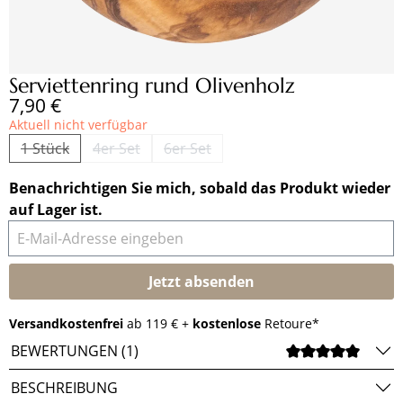
Serviettenring rund Olivenholz
Regulärer Preis:
7,90 €
Aktuell nicht verfügbar
1 Stück
4er Set
6er Set
(Diese Option ist zurzeit nicht verfügbar.)
(Diese Option ist zurzeit nicht verfügbar.)
(Diese Option ist zurzeit nicht verfü
Benachrichtigen Sie mich, sobald das Produkt wieder
auf Lager ist.
E-Mail-Adresse eingeben
Jetzt absenden
Versandkostenfrei
ab 119 € +
kostenlose
Retoure*
BEWERTUNGEN (1)
DURCH
BESCHREIBUNG