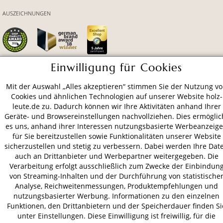
AUSZEICHNUNGEN
Einwilligung für Cookies
ZAHLUNGSARTEN
Mit der Auswahl „Alles akzeptieren“ stimmen Sie der Nutzung v
Cookies und ähnlichen Technologien auf unserer Website holz-
leute.de zu. Dadurch können wir Ihre Aktivitäten anhand Ihrer
VERSAND
Geräte- und Browsereinstellungen nachvollziehen. Dies ermöglic
es uns, anhand ihrer Interessen nutzungsbasierte Werbeanzeig
für Sie bereitzustellen sowie Funktionalitäten unserer Website
sicherzustellen und stetig zu verbessern. Dabei werden Ihre Dat
AGB
Datenschutz
Impressum
auch an Drittanbieter und Werbepartner weitergegeben. Die
Verarbeitung erfolgt ausschließlich zum Zwecke der Einbindun
© 2026 HOLZ-LEUTE
von Streaming-Inhalten und der Durchführung von statistische
* Alle Preise inkl. gesetzl. Mehrwertsteuer zzgl.
Versandkosten
.
Analyse, Reichweitenmessungen, Produktempfehlungen und
nutzungsbasierter Werbung. Informationen zu den einzelnen
Funktionen, den Drittanbietern und der Speicherdauer finden Si
unter Einstellungen. Diese Einwilligung ist freiwillig, für die