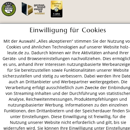
Einwilligung für Cookies
ZAHLUNGSARTEN
Mit der Auswahl „Alles akzeptieren“ stimmen Sie der Nutzung v
Cookies und ähnlichen Technologien auf unserer Website holz-
VERSAND
leute.de zu. Dadurch können wir Ihre Aktivitäten anhand Ihrer
Geräte- und Browsereinstellungen nachvollziehen. Dies ermöglic
es uns, anhand ihrer Interessen nutzungsbasierte Werbeanzeig
für Sie bereitzustellen sowie Funktionalitäten unserer Website
AGB
Datenschutz
Impressum
sicherzustellen und stetig zu verbessern. Dabei werden Ihre Dat
auch an Drittanbieter und Werbepartner weitergegeben. Die
© 2026 HOLZ-LEUTE
Verarbeitung erfolgt ausschließlich zum Zwecke der Einbindun
* Alle Preise inkl. gesetzl. Mehrwertsteuer zzgl.
Versandkosten
.
von Streaming-Inhalten und der Durchführung von statistische
Analyse, Reichweitenmessungen, Produktempfehlungen und
nutzungsbasierter Werbung. Informationen zu den einzelnen
Funktionen, den Drittanbietern und der Speicherdauer finden Si
unter Einstellungen. Diese Einwilligung ist freiwillig, für die
Nutzung unserer Website nicht erforderlich und gilt, bis sie
widerrufen wird. Sie können Ihre Einwilligung unter Einstellung