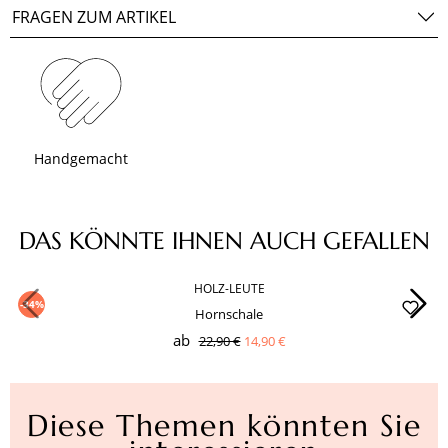
FRAGEN ZUM ARTIKEL
Handgemacht
Produktgalerie überspringen
DAS KÖNNTE IHNEN AUCH GEFALLEN
HOLZ-LEUTE
-34%
Hornschale
ab
22,90 €
14,90 €
Diese Themen könnten Sie