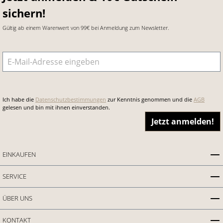
sichern!
Gültig ab einem Warenwert von 99€ bei Anmeldung zum Newsletter.
E-Mail-Adresse
*
Ich habe die
Datenschutzbestimmungen
zur Kenntnis genommen und die
AGB
gelesen und bin mit ihnen einverstanden.
Jetzt anmelden!
EINKAUFEN
SERVICE
ÜBER UNS
KONTAKT