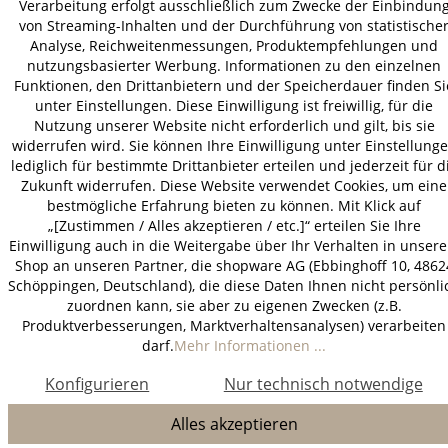
Verarbeitung erfolgt ausschließlich zum Zwecke der Einbindun
* Alle Preise inkl. gesetzl. Mehrwertsteuer zzgl.
Versandkosten
.
von Streaming-Inhalten und der Durchführung von statistische
Analyse, Reichweitenmessungen, Produktempfehlungen und
nutzungsbasierter Werbung. Informationen zu den einzelnen
Funktionen, den Drittanbietern und der Speicherdauer finden Si
unter Einstellungen. Diese Einwilligung ist freiwillig, für die
Nutzung unserer Website nicht erforderlich und gilt, bis sie
widerrufen wird. Sie können Ihre Einwilligung unter Einstellung
lediglich für bestimmte Drittanbieter erteilen und jederzeit für d
Zukunft widerrufen. Diese Website verwendet Cookies, um eine
bestmögliche Erfahrung bieten zu können. Mit Klick auf
„[Zustimmen / Alles akzeptieren / etc.]“ erteilen Sie Ihre
Einwilligung auch in die Weitergabe über Ihr Verhalten in unser
Shop an unseren Partner, die shopware AG (Ebbinghoff 10, 4862
Schöppingen, Deutschland), die diese Daten Ihnen nicht persönli
zuordnen kann, sie aber zu eigenen Zwecken (z.B.
Produktverbesserungen, Marktverhaltensanalysen) verarbeiten
darf.
Mehr Informationen ...
Konfigurieren
Nur technisch notwendige
Alles akzeptieren