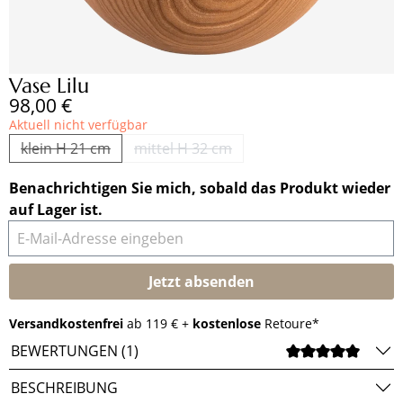
Vase Lilu
Regulärer Preis:
98,00 €
Aktuell nicht verfügbar
klein H 21 cm
mittel H 32 cm
(Diese Option ist zurzeit nicht verfügbar.)
(Diese Option ist zurzeit nicht verfüg
Benachrichtigen Sie mich, sobald das Produkt wieder
auf Lager ist.
E-Mail-Adresse eingeben
Jetzt absenden
Versandkostenfrei
ab 119 € +
kostenlose
Retoure*
BEWERTUNGEN (1)
DURCH
BESCHREIBUNG