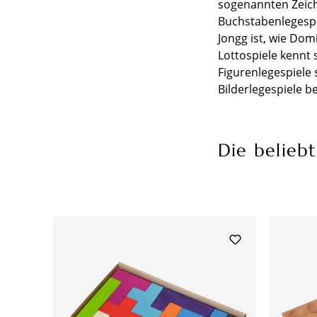
sogenannten Zeich
Buchstabenlegespi
Jongg ist, wie Dom
Lottospiele kennt 
Figurenlegespiele 
Bilderlegespiele b
Die belieb
Produktgalerie überspringen