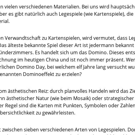
 in vielen verschiedenen Materialien. Bei uns wird hauptsäch
aber es gibt natürlich auch Legespiele (wie Kartenspiele), di
rial.
n Verwandtschaft zu Kartenspielen, wird vermutet, dass Leg
s älteste bekannte Spiel dieser Art ist jedermann bekannt u
Kinderzimmers. Es handelt sich um das Domino. Dieses ents
echnung im heutigen China und ist noch immer präsent. Wer 
hrlichen Domino Day, bei welchem elf Jahre lang versucht w
enannten Dominoeffekt zu erzielen?
om ästhetischen Reiz: durch planvolles Handeln wird das Zie
ann ästhetischer Natur (wie beim Mosaik) oder strategischer
der Regel sind die Karten mit Punkten, Symbolen oder Zahle
ersichtlichkeit zu gewährleisten.
 zwischen sieben verschiedenen Arten von Legespielen. Do