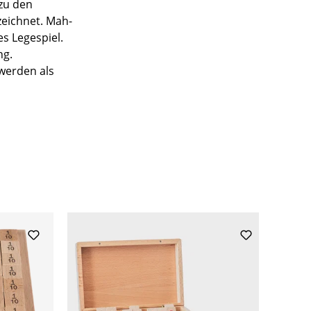
zu den
zeichnet. Mah-
es Legespiel.
ng.
 werden als