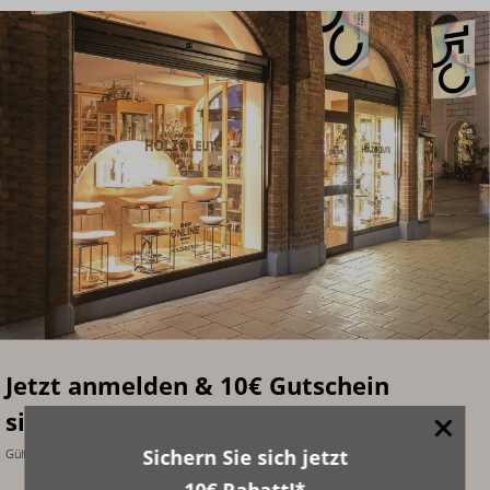
Jetzt anmelden & 10€ Gutschein
sichern!
Sichern Sie sich jetzt
Gültig ab einem Warenwert von 99€ bei Anmeldung zum Newsletter.