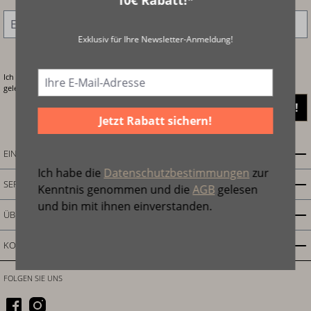
10€ Rabatt!*
E-Mail-Adresse
*
Exklusiv für Ihre Newsletter-Anmeldung!
Ich habe die
Datenschutzbestimmungen
zur Kenntnis genommen und die
AGB
gelesen und bin mit ihnen einverstanden.
Jetzt anmelden!
Jetzt Rabatt sichern!
EINKAUFEN
Ich habe die
Datenschutzbestimmungen
zur
SERVICE
Kenntnis genommen und die
AGB
gelesen
und bin mit ihnen einverstanden.
ÜBER UNS
KONTAKT
FOLGEN SIE UNS