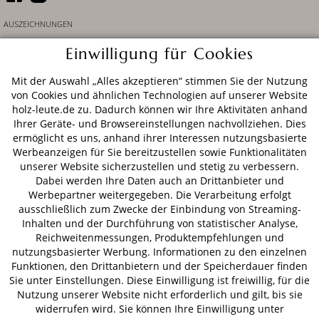
AUSZEICHNUNGEN
Einwilligung für Cookies
Mit der Auswahl „Alles akzeptieren“ stimmen Sie der Nutzung
von Cookies und ähnlichen Technologien auf unserer Website
holz-leute.de zu. Dadurch können wir Ihre Aktivitäten anhand
ZAHLUNGSARTEN
Ihrer Geräte- und Browsereinstellungen nachvollziehen. Dies
ermöglicht es uns, anhand ihrer Interessen nutzungsbasierte
Werbeanzeigen für Sie bereitzustellen sowie Funktionalitäten
VERSAND
unserer Website sicherzustellen und stetig zu verbessern.
Dabei werden Ihre Daten auch an Drittanbieter und
Werbepartner weitergegeben. Die Verarbeitung erfolgt
ausschließlich zum Zwecke der Einbindung von Streaming-
Inhalten und der Durchführung von statistischer Analyse,
AGB
Datenschutz
Impressum
Reichweitenmessungen, Produktempfehlungen und
© 2026 HOLZ-LEUTE
nutzungsbasierter Werbung. Informationen zu den einzelnen
* Alle Preise inkl. gesetzl. Mehrwertsteuer zzgl.
Versandkosten
.
Funktionen, den Drittanbietern und der Speicherdauer finden
Sie unter Einstellungen. Diese Einwilligung ist freiwillig, für die
Nutzung unserer Website nicht erforderlich und gilt, bis sie
widerrufen wird. Sie können Ihre Einwilligung unter