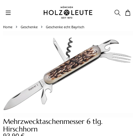
Zum Hauptinhalt springen
Home
Geschenke
Geschenke echt Bayrisch
Bildergalerie überspringen
Mehrzwecktaschenmesser 6 tlg.
Hirschhorn
Regulärer Preis:
93,90 €