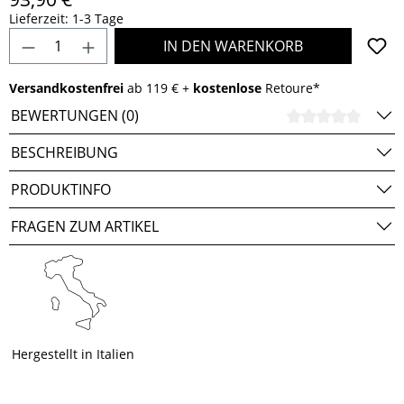
Lieferzeit: 1-3 Tage
Produkt Anzahl: Gib den gewünschten Wert e
IN DEN WARENKORB
Versandkostenfrei
ab 119 € +
kostenlose
Retoure*
BEWERTUNGEN (0)
DURCH
BESCHREIBUNG
PRODUKTINFO
FRAGEN ZUM ARTIKEL
Hergestellt in Italien