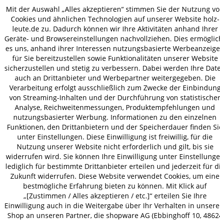
Mit der Auswahl „Alles akzeptieren“ stimmen Sie der Nutzung v
Cookies und ähnlichen Technologien auf unserer Website holz-
VERSAND
leute.de zu. Dadurch können wir Ihre Aktivitäten anhand Ihrer
Geräte- und Browsereinstellungen nachvollziehen. Dies ermöglic
es uns, anhand ihrer Interessen nutzungsbasierte Werbeanzeig
für Sie bereitzustellen sowie Funktionalitäten unserer Website
sicherzustellen und stetig zu verbessern. Dabei werden Ihre Dat
AGB
Datenschutz
Impressum
auch an Drittanbieter und Werbepartner weitergegeben. Die
© 2026 HOLZ-LEUTE
Verarbeitung erfolgt ausschließlich zum Zwecke der Einbindun
von Streaming-Inhalten und der Durchführung von statistische
* Alle Preise inkl. gesetzl. Mehrwertsteuer zzgl.
Versandkosten
.
Analyse, Reichweitenmessungen, Produktempfehlungen und
nutzungsbasierter Werbung. Informationen zu den einzelnen
Funktionen, den Drittanbietern und der Speicherdauer finden Si
unter Einstellungen. Diese Einwilligung ist freiwillig, für die
Nutzung unserer Website nicht erforderlich und gilt, bis sie
widerrufen wird. Sie können Ihre Einwilligung unter Einstellung
lediglich für bestimmte Drittanbieter erteilen und jederzeit für d
Zukunft widerrufen. Diese Website verwendet Cookies, um eine
bestmögliche Erfahrung bieten zu können. Mit Klick auf
„[Zustimmen / Alles akzeptieren / etc.]“ erteilen Sie Ihre
Einwilligung auch in die Weitergabe über Ihr Verhalten in unser
Shop an unseren Partner, die shopware AG (Ebbinghoff 10, 4862