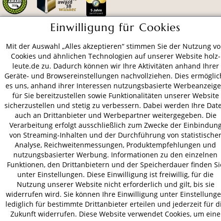
Einwilligung für Cookies
ZAHLUNGSARTEN
Mit der Auswahl „Alles akzeptieren“ stimmen Sie der Nutzung v
Cookies und ähnlichen Technologien auf unserer Website holz-
leute.de zu. Dadurch können wir Ihre Aktivitäten anhand Ihrer
VERSAND
Geräte- und Browsereinstellungen nachvollziehen. Dies ermöglic
es uns, anhand ihrer Interessen nutzungsbasierte Werbeanzeig
für Sie bereitzustellen sowie Funktionalitäten unserer Website
sicherzustellen und stetig zu verbessern. Dabei werden Ihre Dat
auch an Drittanbieter und Werbepartner weitergegeben. Die
AGB
Datenschutz
Impressum
Verarbeitung erfolgt ausschließlich zum Zwecke der Einbindun
© 2026 HOLZ-LEUTE
von Streaming-Inhalten und der Durchführung von statistische
* Alle Preise inkl. gesetzl. Mehrwertsteuer zzgl.
Versandkosten
.
Analyse, Reichweitenmessungen, Produktempfehlungen und
nutzungsbasierter Werbung. Informationen zu den einzelnen
Funktionen, den Drittanbietern und der Speicherdauer finden Si
unter Einstellungen. Diese Einwilligung ist freiwillig, für die
Nutzung unserer Website nicht erforderlich und gilt, bis sie
widerrufen wird. Sie können Ihre Einwilligung unter Einstellung
lediglich für bestimmte Drittanbieter erteilen und jederzeit für d
Zukunft widerrufen. Diese Website verwendet Cookies, um eine