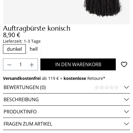
Auftragbürste konisch
Regulärer Preis:
8,90 €
Lieferzeit: 1-3 Tage
dunkel
hell
Produkt Anzahl: Gib den gewünschten Wert e
IN DEN WARENKORB
Versandkostenfrei
ab 119 € +
kostenlose
Retoure*
BEWERTUNGEN (0)
DURCH
BESCHREIBUNG
PRODUKTINFO
FRAGEN ZUM ARTIKEL