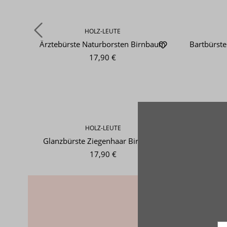
HOLZ-LEUTE
Ärztebürste Naturborsten Birnbaum
Bartbürst
17,90 €
Produktgalerie überspringen
HOLZ-LEUTE
Glanzbürste Ziegenhaar Birnbaum
Sc
17,90 €
Dies