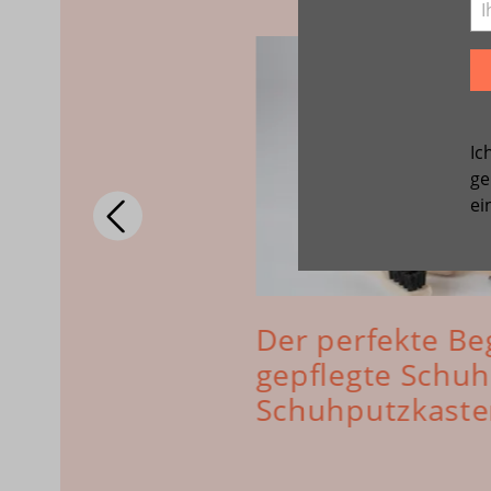
Ic
ge
ei
e
Der perfekte Beg
gepflegte Schuh
Schuhputzkasten