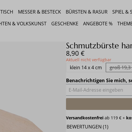
TISCH
MESSER & BESTECK
BÜRSTEN & RASUR
SPIEL &
HTEN & VOLKSKUNST
GESCHENKE
ANGEBOTE %
THEM
Schmutzbürste ha
Regulärer Preis:
8,90 €
Aktuell nicht verfügbar
klein 14 x 4 cm
groß 19,3 
(
Benachrichtigen Sie mich, s
E-Mail-Adresse eingeben
Versandkostenfrei
ab 119 € +
ko
BEWERTUNGEN (1)