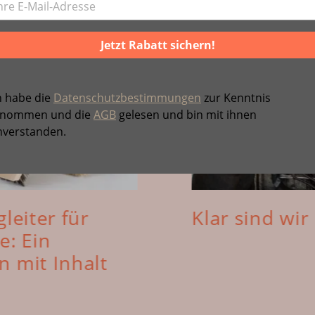
Jetzt Rabatt sichern!
h habe die
Datenschutzbestimmungen
zur Kenntnis
nommen und die
AGB
gelesen und bin mit ihnen
nverstanden.
leiter für
Klar sind wir
e: Ein
 mit Inhalt