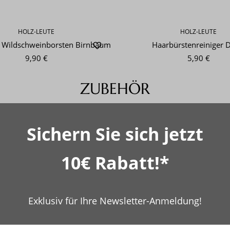
HOLZ-LEUTE
HOLZ-LEUTE
e Wildschweinborsten Birnbaum
Haarbürstenreiniger 
9,90 €
5,90 €
ZUBEHÖR
Sichern Sie sich jetzt
HOLZ-LEUTE
HOLZ-LEUTE
hmutzbürste Birnbaum
Nubuklederbürst
13,90 €
9,90 €
10€ Rabatt!*
Exklusiv für Ihre Newsletter-Anmeldung!
e Themen könnten Sie interess