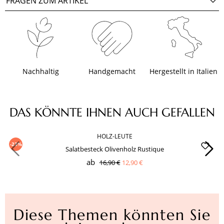
FRAGEN ZUM ARTIKEL
Nachhaltig
Handgemacht
Hergestellt in Italien
Produktgalerie überspringen
DAS KÖNNTE IHNEN AUCH GEFALLEN
HOLZ-LEUTE
-23%
Salatbesteck Olivenholz Rustique
ab
16,90 €
12,90 €
Diese Themen könnten Sie