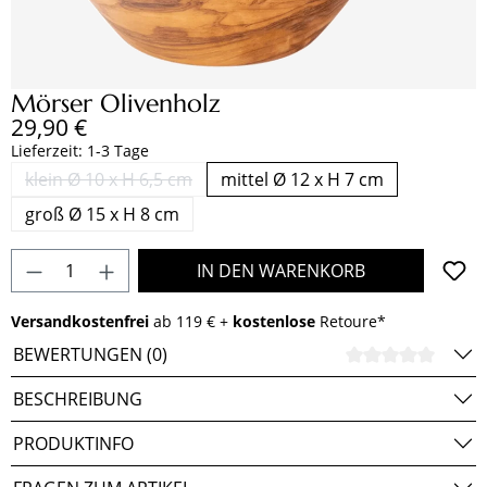
Mörser Olivenholz
Regulärer Preis:
29,90 €
Lieferzeit: 1-3 Tage
klein Ø 10 x H 6,5 cm
mittel Ø 12 x H 7 cm
(Diese Option ist zurzeit nicht verfügbar.)
groß Ø 15 x H 8 cm
Produkt Anzahl: Gib den gewünschten Wert e
IN DEN WARENKORB
Versandkostenfrei
ab 119 € +
kostenlose
Retoure*
BEWERTUNGEN (0)
DURCH
BESCHREIBUNG
PRODUKTINFO