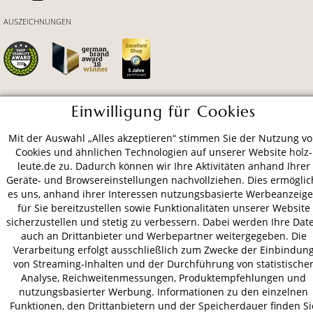
AUSZEICHNUNGEN
Einwilligung für Cookies
ZAHLUNGSARTEN
Mit der Auswahl „Alles akzeptieren“ stimmen Sie der Nutzung v
Cookies und ähnlichen Technologien auf unserer Website holz-
VERSAND
leute.de zu. Dadurch können wir Ihre Aktivitäten anhand Ihrer
Geräte- und Browsereinstellungen nachvollziehen. Dies ermöglic
es uns, anhand ihrer Interessen nutzungsbasierte Werbeanzeig
für Sie bereitzustellen sowie Funktionalitäten unserer Website
AGB
Datenschutz
Impressum
sicherzustellen und stetig zu verbessern. Dabei werden Ihre Dat
auch an Drittanbieter und Werbepartner weitergegeben. Die
© 2026 HOLZ-LEUTE
Verarbeitung erfolgt ausschließlich zum Zwecke der Einbindun
* Alle Preise inkl. gesetzl. Mehrwertsteuer zzgl.
Versandkosten
.
von Streaming-Inhalten und der Durchführung von statistische
Analyse, Reichweitenmessungen, Produktempfehlungen und
nutzungsbasierter Werbung. Informationen zu den einzelnen
Funktionen, den Drittanbietern und der Speicherdauer finden Si