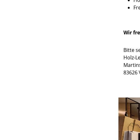
Ho
Fr
Wir fr
Bitte 
Holz-L
Martin
83626 