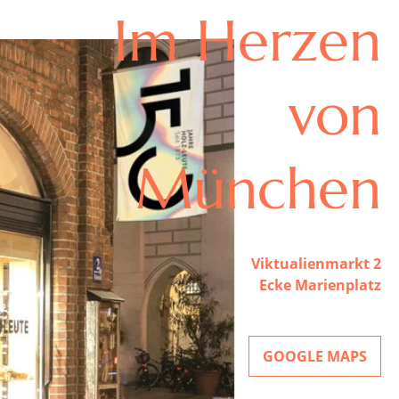
Im Herzen
von
München
Viktualienmarkt 2
Ecke Marienplatz
GOOGLE MAPS