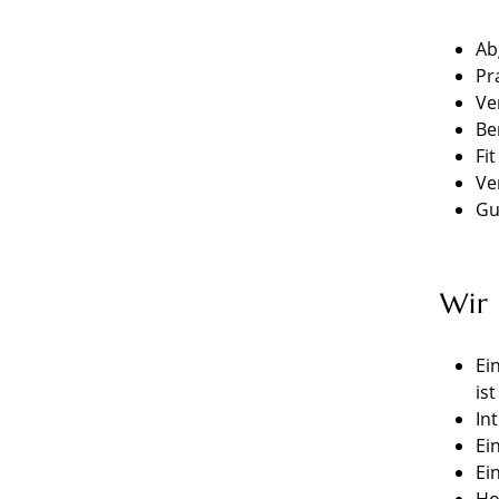
Ab
Pr
Ve
Be
Fi
Ve
Gu
Wir
Ei
is
In
Ei
Ei