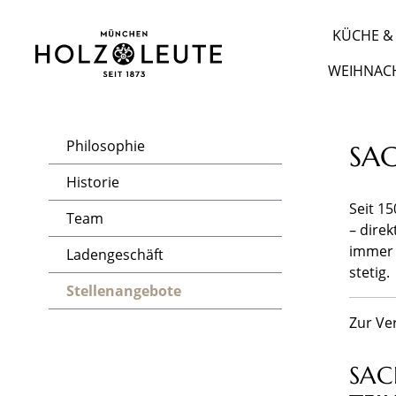
m Hauptinhalt springen
Zur Suche springen
Zur Hauptnavigation springen
KÜCHE & 
WEIHNAC
Philosophie
SAC
Historie
Seit 1
Team
– direk
immer 
Ladengeschäft
stetig.
Stellenangebote
Zur Ve
SAC