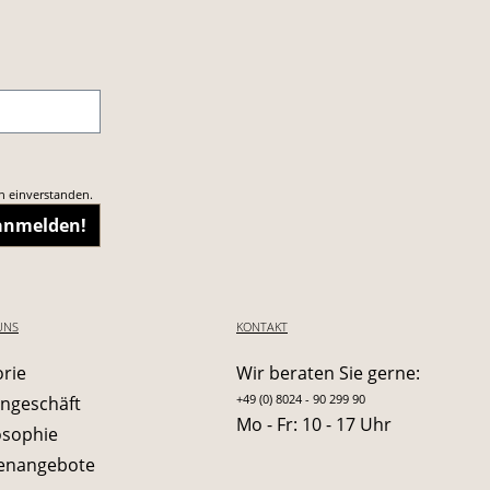
n einverstanden.
 anmelden!
UNS
KONTAKT
orie
Wir beraten Sie gerne:
+49 (0) 8024 - 90 299 90
ngeschäft
Mo - Fr: 10 - 17 Uhr
osophie
lenangebote