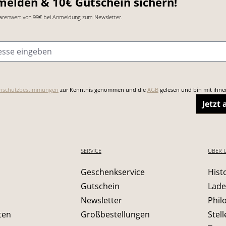
melden & 10€ Gutschein sichern!
arenwert von 99€ bei Anmeldung zum Newsletter.
sse
*
nschutzbestimmungen
zur Kenntnis genommen und die
AGB
gelesen und bin mit ihne
Jetzt
SERVICE
ÜBER 
Geschenkservice
Hist
Gutschein
Lade
Newsletter
Phil
ten
Großbestellungen
Stel