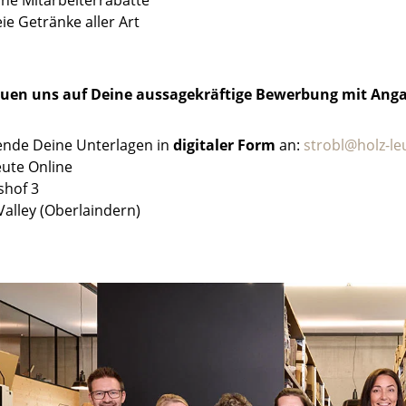
he Mitarbeiterrabatte
eie Getränke aller Art
euen uns auf Deine aussagekräftige Bewerbung mit Anga
sende Deine Unterlagen in
digitaler Form
an:
strobl@holz-le
eute Online
shof 3
Valley (Oberlaindern)