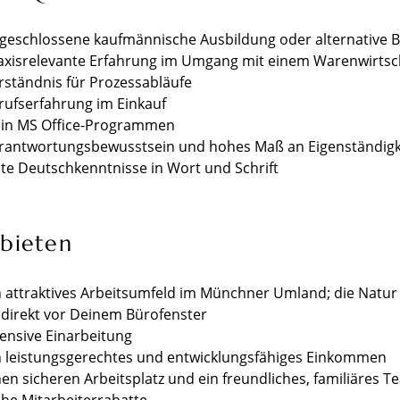
geschlossene kaufmännische Ausbildung oder alternative 
axisrelevante Erfahrung im Umgang mit einem Warenwirtsch
rständnis für Prozessabläufe
rufserfahrung im Einkauf
t in MS Office-Programmen
rantwortungsbewusstsein und hohes Maß an Eigenständigke
te Deutschkenntnisse in Wort und Schrift
 bieten
n attraktives Arbeitsumfeld im Münchner Umland; die Natur 
t direkt vor Deinem Bürofenster
tensive Einarbeitung
n leistungsgerechtes und entwicklungsfähiges Einkommen
nen sicheren Arbeitsplatz und ein freundliches, familiäres T