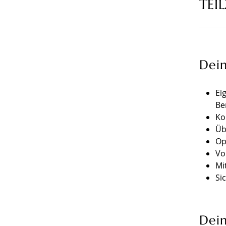
TEIL
Dei
Ei
Be
Ko
Üb
Op
Vo
Mi
Si
Dein