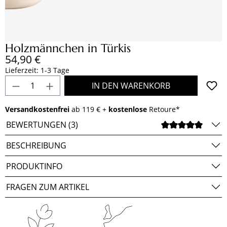
Holzmännchen in Türkis
Regulärer Preis:
54,90 €
Lieferzeit: 1-3 Tage
Produkt Anzahl: Gib den gewünschten Wert e
IN DEN WARENKORB
Versandkostenfrei
ab 119 € +
kostenlose
Retoure*
BEWERTUNGEN (3)
DURCH
BESCHREIBUNG
PRODUKTINFO
FRAGEN ZUM ARTIKEL