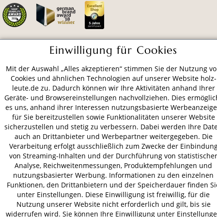
Einwilligung für Cookies
ZAHLUNGSARTEN
Mit der Auswahl „Alles akzeptieren“ stimmen Sie der Nutzung v
Cookies und ähnlichen Technologien auf unserer Website holz-
VERSAND
leute.de zu. Dadurch können wir Ihre Aktivitäten anhand Ihrer
Geräte- und Browsereinstellungen nachvollziehen. Dies ermöglic
es uns, anhand ihrer Interessen nutzungsbasierte Werbeanzeig
für Sie bereitzustellen sowie Funktionalitäten unserer Website
AGB
Datenschutz
Impressum
sicherzustellen und stetig zu verbessern. Dabei werden Ihre Dat
auch an Drittanbieter und Werbepartner weitergegeben. Die
© 2026 HOLZ-LEUTE
Verarbeitung erfolgt ausschließlich zum Zwecke der Einbindun
* Alle Preise inkl. gesetzl. Mehrwertsteuer zzgl.
Versandkosten
.
von Streaming-Inhalten und der Durchführung von statistische
Analyse, Reichweitenmessungen, Produktempfehlungen und
nutzungsbasierter Werbung. Informationen zu den einzelnen
Funktionen, den Drittanbietern und der Speicherdauer finden Si
unter Einstellungen. Diese Einwilligung ist freiwillig, für die
Nutzung unserer Website nicht erforderlich und gilt, bis sie
widerrufen wird. Sie können Ihre Einwilligung unter Einstellung