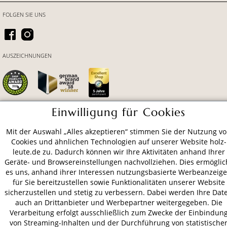
FOLGEN SIE UNS
AUSZEICHNUNGEN
Einwilligung für Cookies
ZAHLUNGSARTEN
Mit der Auswahl „Alles akzeptieren“ stimmen Sie der Nutzung v
Cookies und ähnlichen Technologien auf unserer Website holz-
leute.de zu. Dadurch können wir Ihre Aktivitäten anhand Ihrer
VERSAND
Geräte- und Browsereinstellungen nachvollziehen. Dies ermöglic
es uns, anhand ihrer Interessen nutzungsbasierte Werbeanzeig
für Sie bereitzustellen sowie Funktionalitäten unserer Website
sicherzustellen und stetig zu verbessern. Dabei werden Ihre Dat
AGB
Datenschutz
Impressum
auch an Drittanbieter und Werbepartner weitergegeben. Die
Verarbeitung erfolgt ausschließlich zum Zwecke der Einbindun
© 2026 HOLZ-LEUTE
von Streaming-Inhalten und der Durchführung von statistische
* Alle Preise inkl. gesetzl. Mehrwertsteuer zzgl.
Versandkosten
.