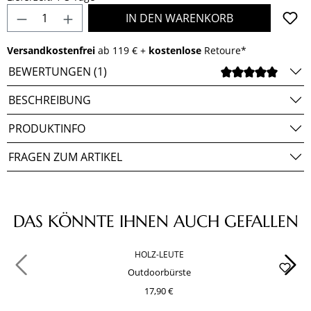
Produkt Anzahl: Gib den gewünschten Wert e
IN DEN WARENKORB
Versandkostenfrei
ab 119 € +
kostenlose
Retoure*
BEWERTUNGEN (1)
DURCH
BESCHREIBUNG
PRODUKTINFO
FRAGEN ZUM ARTIKEL
Produktgalerie überspringen
DAS KÖNNTE IHNEN AUCH GEFALLEN
HOLZ-LEUTE
Outdoorbürste
17,90 €