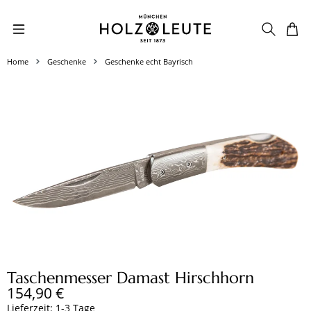
Zum Hauptinhalt springen
Home
Geschenke
Geschenke echt Bayrisch
Bildergalerie überspringen
Taschenmesser Damast Hirschhorn
Regulärer Preis:
154,90 €
Lieferzeit: 1-3 Tage