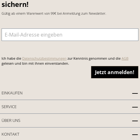
sichern!
Gültig ab einem Warenwert von 99€ bei Anmeldung zum Newsletter.
E-Mail-Adresse
*
Ich habe die
Datenschutzbestimmungen
zur Kenntnis genommen und die
AGB
gelesen und bin mit ihnen einverstanden.
Jetzt anmelden!
EINKAUFEN
SERVICE
ÜBER UNS
KONTAKT