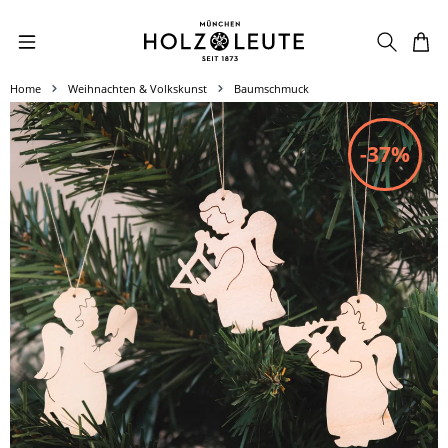
Zum Hauptinhalt springen
Home
Weihnachten & Volkskunst
Baumschmuck
Bildergalerie überspringen
-37%