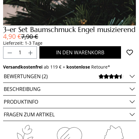
3-er Set Baumschmuck Engel musizierend
Verkaufspreis:
4,90 €
Regulärer Preis:
7,90 €
Lieferzeit: 1-3 Tage
Produkt Anzahl: Gib den gewünschten Wert e
IN DEN WARENKORB
Versandkostenfrei
ab 119 € +
kostenlose
Retoure*
BEWERTUNGEN (2)
DURCH
BESCHREIBUNG
PRODUKTINFO
FRAGEN ZUM ARTIKEL