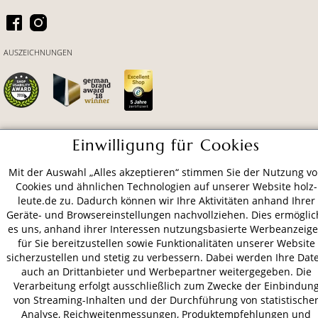
AUSZEICHNUNGEN
Einwilligung für Cookies
ZAHLUNGSARTEN
Mit der Auswahl „Alles akzeptieren“ stimmen Sie der Nutzung v
Cookies und ähnlichen Technologien auf unserer Website holz-
VERSAND
leute.de zu. Dadurch können wir Ihre Aktivitäten anhand Ihrer
Geräte- und Browsereinstellungen nachvollziehen. Dies ermöglic
es uns, anhand ihrer Interessen nutzungsbasierte Werbeanzeig
für Sie bereitzustellen sowie Funktionalitäten unserer Website
AGB
Datenschutz
Impressum
sicherzustellen und stetig zu verbessern. Dabei werden Ihre Dat
auch an Drittanbieter und Werbepartner weitergegeben. Die
© 2026 HOLZ-LEUTE
Verarbeitung erfolgt ausschließlich zum Zwecke der Einbindun
* Alle Preise inkl. gesetzl. Mehrwertsteuer zzgl.
Versandkosten
.
von Streaming-Inhalten und der Durchführung von statistische
Analyse, Reichweitenmessungen, Produktempfehlungen und