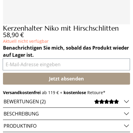
Kerzenhalter Niko mit Hirschschlitten
Regulärer Preis:
58,90 €
Aktuell nicht verfügbar
Benachrichtigen Sie mich, sobald das Produkt wieder
auf Lager ist.
E-Mail-Adresse eingeben
Jetzt absenden
Versandkostenfrei
ab 119 € +
kostenlose
Retoure*
BEWERTUNGEN (2)
DURCH
BESCHREIBUNG
PRODUKTINFO