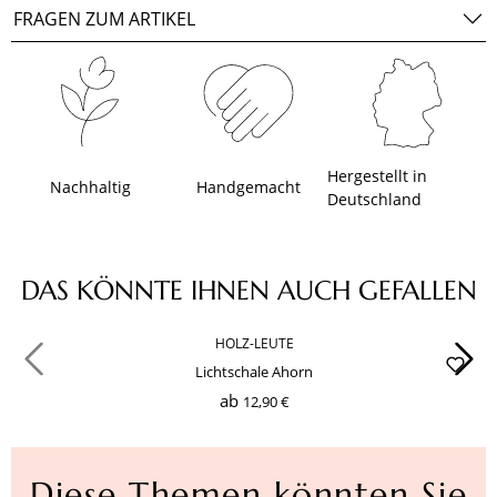
FRAGEN ZUM ARTIKEL
Hergestellt in
Nachhaltig
Handgemacht
Deutschland
Produktgalerie überspringen
DAS KÖNNTE IHNEN AUCH GEFALLEN
HOLZ-LEUTE
Lichtschale Ahorn
ab
12,90 €
Diese Themen könnten Sie