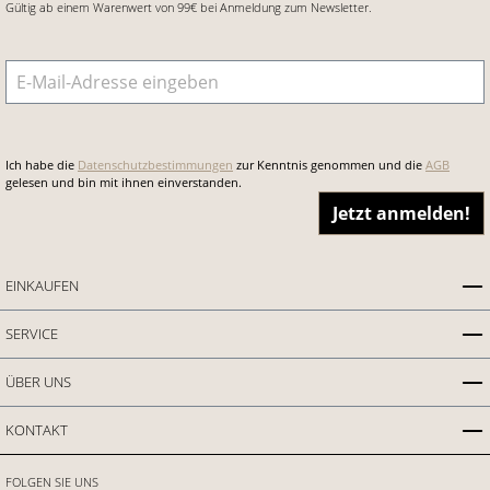
Gültig ab einem Warenwert von 99€ bei Anmeldung zum Newsletter.
E-Mail-Adresse
*
Ich habe die
Datenschutzbestimmungen
zur Kenntnis genommen und die
AGB
gelesen und bin mit ihnen einverstanden.
Jetzt anmelden!
EINKAUFEN
SERVICE
ÜBER UNS
KONTAKT
FOLGEN SIE UNS