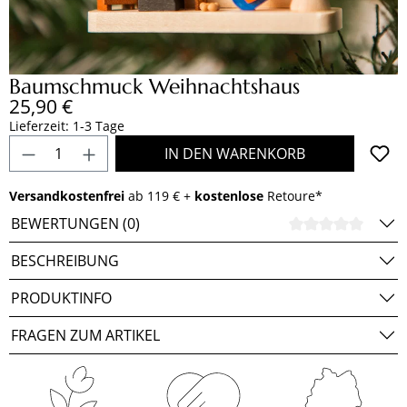
Baumschmuck Weihnachtshaus
Regulärer Preis:
25,90 €
Lieferzeit: 1-3 Tage
Produkt Anzahl: Gib den gewünschten Wert e
IN DEN WARENKORB
Versandkostenfrei
ab 119 € +
kostenlose
Retoure*
BEWERTUNGEN (0)
DURCH
BESCHREIBUNG
PRODUKTINFO
FRAGEN ZUM ARTIKEL