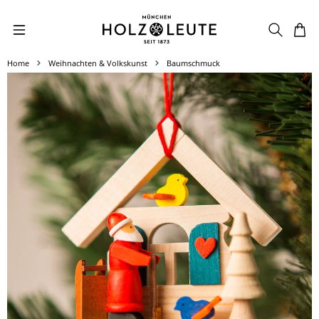
Zum Hauptinhalt springen
Home
Weihnachten & Volkskunst
Baumschmuck
Bildergalerie überspringen