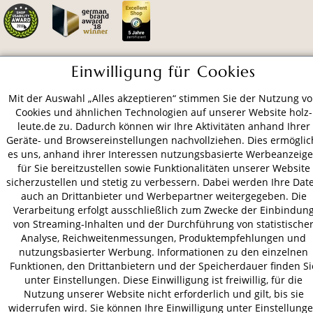
Einwilligung für Cookies
ZAHLUNGSARTEN
Mit der Auswahl „Alles akzeptieren“ stimmen Sie der Nutzung v
Cookies und ähnlichen Technologien auf unserer Website holz-
VERSAND
leute.de zu. Dadurch können wir Ihre Aktivitäten anhand Ihrer
Geräte- und Browsereinstellungen nachvollziehen. Dies ermöglic
es uns, anhand ihrer Interessen nutzungsbasierte Werbeanzeig
für Sie bereitzustellen sowie Funktionalitäten unserer Website
AGB
Datenschutz
Impressum
sicherzustellen und stetig zu verbessern. Dabei werden Ihre Dat
auch an Drittanbieter und Werbepartner weitergegeben. Die
© 2026 HOLZ-LEUTE
Verarbeitung erfolgt ausschließlich zum Zwecke der Einbindun
* Alle Preise inkl. gesetzl. Mehrwertsteuer zzgl.
Versandkosten
.
von Streaming-Inhalten und der Durchführung von statistische
Analyse, Reichweitenmessungen, Produktempfehlungen und
nutzungsbasierter Werbung. Informationen zu den einzelnen
Funktionen, den Drittanbietern und der Speicherdauer finden Si
unter Einstellungen. Diese Einwilligung ist freiwillig, für die
Nutzung unserer Website nicht erforderlich und gilt, bis sie
widerrufen wird. Sie können Ihre Einwilligung unter Einstellung