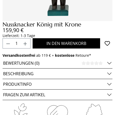
Nussknacker König mit Krone
Regulärer Preis:
159,90 €
Lieferzeit: 1-3 Tage
Produkt Anzahl: Gib den gewünschten Wert e
IN DEN WARENKORB
Versandkostenfrei
ab 119 € +
kostenlose
Retoure*
BEWERTUNGEN (0)
DURCH
BESCHREIBUNG
PRODUKTINFO
FRAGEN ZUM ARTIKEL