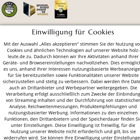
Einwilligung für Cookies
ZAHLUNGSARTEN
Mit der Auswahl „Alles akzeptieren“ stimmen Sie der Nutzung v
Cookies und ähnlichen Technologien auf unserer Website holz-
VERSAND
leute.de zu. Dadurch können wir Ihre Aktivitäten anhand Ihrer
Geräte- und Browsereinstellungen nachvollziehen. Dies ermöglic
es uns, anhand ihrer Interessen nutzungsbasierte Werbeanzeig
für Sie bereitzustellen sowie Funktionalitäten unserer Website
AGB
Datenschutz
Impressum
sicherzustellen und stetig zu verbessern. Dabei werden Ihre Dat
auch an Drittanbieter und Werbepartner weitergegeben. Die
© 2026 HOLZ-LEUTE
Verarbeitung erfolgt ausschließlich zum Zwecke der Einbindun
* Alle Preise inkl. gesetzl. Mehrwertsteuer zzgl.
Versandkosten
.
von Streaming-Inhalten und der Durchführung von statistische
Analyse, Reichweitenmessungen, Produktempfehlungen und
nutzungsbasierter Werbung. Informationen zu den einzelnen
Funktionen, den Drittanbietern und der Speicherdauer finden Si
unter Einstellungen. Diese Einwilligung ist freiwillig, für die
Nutzung unserer Website nicht erforderlich und gilt, bis sie
widerrufen wird. Sie können Ihre Einwilligung unter Einstellung