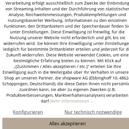
Verarbeitung erfolgt ausschließlich zum Zwecke der Einbindun
* Alle Preise inkl. gesetzl. Mehrwertsteuer zzgl.
Versandkosten
.
von Streaming-Inhalten und der Durchführung von statistische
Analyse, Reichweitenmessungen, Produktempfehlungen und
nutzungsbasierter Werbung. Informationen zu den einzelnen
Funktionen, den Drittanbietern und der Speicherdauer finden Si
unter Einstellungen. Diese Einwilligung ist freiwillig, für die
Nutzung unserer Website nicht erforderlich und gilt, bis sie
widerrufen wird. Sie können Ihre Einwilligung unter Einstellung
lediglich für bestimmte Drittanbieter erteilen und jederzeit für d
Zukunft widerrufen. Diese Website verwendet Cookies, um eine
bestmögliche Erfahrung bieten zu können. Mit Klick auf
„[Zustimmen / Alles akzeptieren / etc.]“ erteilen Sie Ihre
Einwilligung auch in die Weitergabe über Ihr Verhalten in unser
Shop an unseren Partner, die shopware AG (Ebbinghoff 10, 4862
Schöppingen, Deutschland), die diese Daten Ihnen nicht persönli
zuordnen kann, sie aber zu eigenen Zwecken (z.B.
Produktverbesserungen, Marktverhaltensanalysen) verarbeiten
darf.
Mehr Informationen ...
Konfigurieren
Nur technisch notwendige
Alles akzeptieren