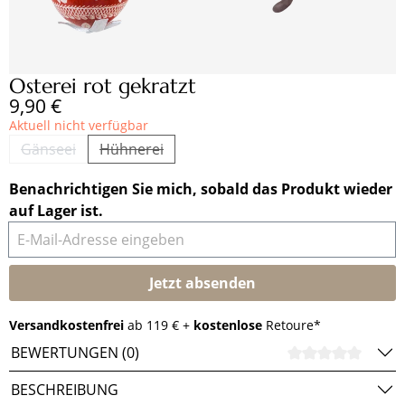
Osterei rot gekratzt
Regulärer Preis:
9,90 €
Aktuell nicht verfügbar
Gänseei
Hühnerei
(Diese Option ist zurzeit nicht verfügbar.)
(Diese Option ist zurzeit nicht verfügbar.)
Benachrichtigen Sie mich, sobald das Produkt wieder
auf Lager ist.
E-Mail-Adresse eingeben
Jetzt absenden
Versandkostenfrei
ab 119 € +
kostenlose
Retoure*
BEWERTUNGEN (0)
DURCH
BESCHREIBUNG