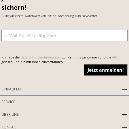
sichern!
Gültig ab einem Warenwert von 99€ bei Anmeldung zum Newsletter.
E-Mail-Adresse
*
Ich habe die
Datenschutzbestimmungen
zur Kenntnis genommen und die
AGB
gelesen und bin mit ihnen einverstanden.
Jetzt anmelden!
EINKAUFEN
SERVICE
ÜBER UNS
KONTAKT