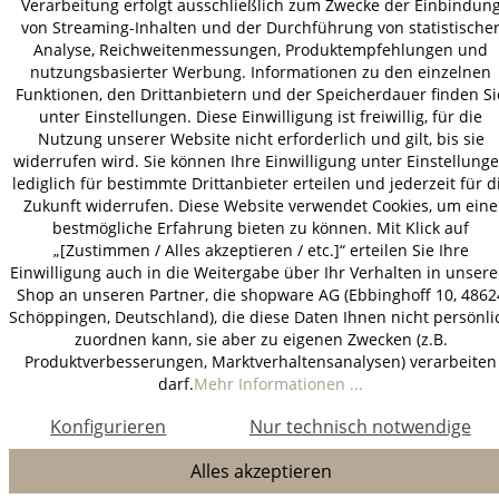
Verarbeitung erfolgt ausschließlich zum Zwecke der Einbindun
* Alle Preise inkl. gesetzl. Mehrwertsteuer zzgl.
Versandkosten
.
von Streaming-Inhalten und der Durchführung von statistische
Analyse, Reichweitenmessungen, Produktempfehlungen und
nutzungsbasierter Werbung. Informationen zu den einzelnen
Funktionen, den Drittanbietern und der Speicherdauer finden Si
unter Einstellungen. Diese Einwilligung ist freiwillig, für die
Nutzung unserer Website nicht erforderlich und gilt, bis sie
widerrufen wird. Sie können Ihre Einwilligung unter Einstellung
lediglich für bestimmte Drittanbieter erteilen und jederzeit für d
Zukunft widerrufen. Diese Website verwendet Cookies, um eine
bestmögliche Erfahrung bieten zu können. Mit Klick auf
„[Zustimmen / Alles akzeptieren / etc.]“ erteilen Sie Ihre
Einwilligung auch in die Weitergabe über Ihr Verhalten in unser
Shop an unseren Partner, die shopware AG (Ebbinghoff 10, 4862
Schöppingen, Deutschland), die diese Daten Ihnen nicht persönli
zuordnen kann, sie aber zu eigenen Zwecken (z.B.
Produktverbesserungen, Marktverhaltensanalysen) verarbeiten
darf.
Mehr Informationen ...
Konfigurieren
Nur technisch notwendige
Alles akzeptieren