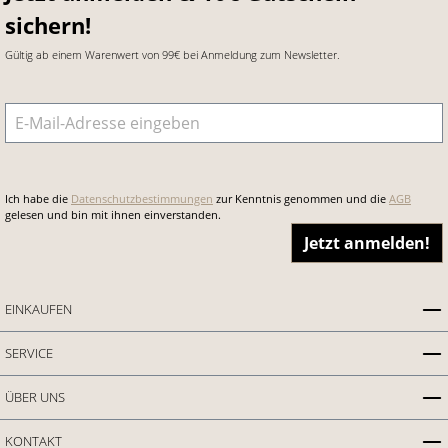
sichern!
Gültig ab einem Warenwert von 99€ bei Anmeldung zum Newsletter.
E-Mail-Adresse
*
Ich habe die
Datenschutzbestimmungen
zur Kenntnis genommen und die
AGB
gelesen und bin mit ihnen einverstanden.
Jetzt anmelden!
EINKAUFEN
SERVICE
ÜBER UNS
KONTAKT