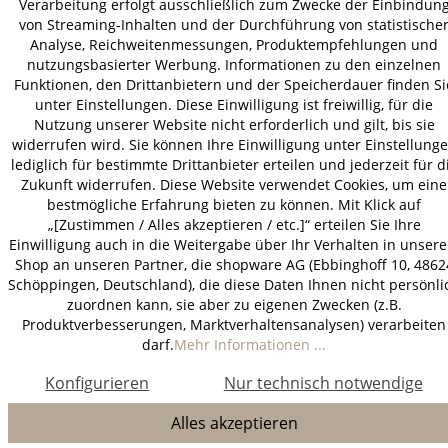
Verarbeitung erfolgt ausschließlich zum Zwecke der Einbindun
* Alle Preise inkl. gesetzl. Mehrwertsteuer zzgl.
Versandkosten
.
von Streaming-Inhalten und der Durchführung von statistische
Analyse, Reichweitenmessungen, Produktempfehlungen und
nutzungsbasierter Werbung. Informationen zu den einzelnen
Funktionen, den Drittanbietern und der Speicherdauer finden Si
unter Einstellungen. Diese Einwilligung ist freiwillig, für die
Nutzung unserer Website nicht erforderlich und gilt, bis sie
widerrufen wird. Sie können Ihre Einwilligung unter Einstellung
lediglich für bestimmte Drittanbieter erteilen und jederzeit für d
Zukunft widerrufen. Diese Website verwendet Cookies, um eine
bestmögliche Erfahrung bieten zu können. Mit Klick auf
„[Zustimmen / Alles akzeptieren / etc.]“ erteilen Sie Ihre
Einwilligung auch in die Weitergabe über Ihr Verhalten in unser
Shop an unseren Partner, die shopware AG (Ebbinghoff 10, 4862
Schöppingen, Deutschland), die diese Daten Ihnen nicht persönli
zuordnen kann, sie aber zu eigenen Zwecken (z.B.
Produktverbesserungen, Marktverhaltensanalysen) verarbeiten
darf.
Mehr Informationen ...
Konfigurieren
Nur technisch notwendige
Alles akzeptieren