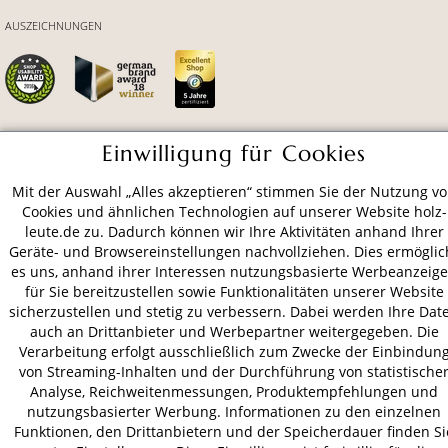
AUSZEICHNUNGEN
Einwilligung für Cookies
ZAHLUNGSARTEN
Mit der Auswahl „Alles akzeptieren“ stimmen Sie der Nutzung v
Cookies und ähnlichen Technologien auf unserer Website holz-
VERSAND
leute.de zu. Dadurch können wir Ihre Aktivitäten anhand Ihrer
Geräte- und Browsereinstellungen nachvollziehen. Dies ermöglic
es uns, anhand ihrer Interessen nutzungsbasierte Werbeanzeig
für Sie bereitzustellen sowie Funktionalitäten unserer Website
AGB
Datenschutz
Impressum
sicherzustellen und stetig zu verbessern. Dabei werden Ihre Dat
auch an Drittanbieter und Werbepartner weitergegeben. Die
© 2026 HOLZ-LEUTE
Verarbeitung erfolgt ausschließlich zum Zwecke der Einbindun
* Alle Preise inkl. gesetzl. Mehrwertsteuer zzgl.
Versandkosten
.
von Streaming-Inhalten und der Durchführung von statistische
Analyse, Reichweitenmessungen, Produktempfehlungen und
nutzungsbasierter Werbung. Informationen zu den einzelnen
Funktionen, den Drittanbietern und der Speicherdauer finden Si