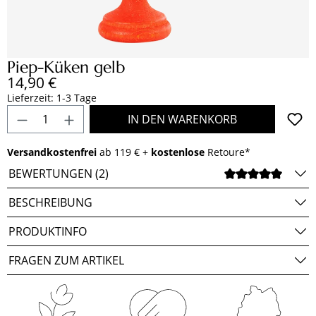
Piep-Küken gelb
Regulärer Preis:
14,90 €
Lieferzeit: 1-3 Tage
Produkt Anzahl: Gib den gewünschten Wert e
IN DEN WARENKORB
Versandkostenfrei
ab 119 € +
kostenlose
Retoure*
BEWERTUNGEN (2)
DURCH
BESCHREIBUNG
PRODUKTINFO
FRAGEN ZUM ARTIKEL