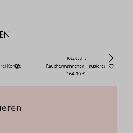
EN
HOLZ-LEUTE
rei Könige
Räuchermännchen Hausierer
164,90 €
ieren