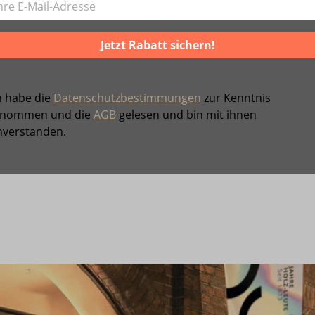
Jetzt Rabatt sichern!
h habe die
Datenschutzbestimmungen
zur Kenntnis
nommen und die
AGB
gelesen und bin mit ihnen
nverstanden.