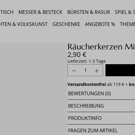
TISCH
MESSER & BESTECK
BÜRSTEN & RASUR
SPIEL &
HTEN & VOLKSKUNST
GESCHENKE
ANGEBOTE %
THEM
Räucherkerzen Mi
Regulärer Preis:
2,90 €
Lieferzeit: 1-3 Tage
Produkt Anzahl: Gib 
Versandkostenfrei
ab 119 € +
ko
BEWERTUNGEN (0)
BESCHREIBUNG
PRODUKTINFO
FRAGEN ZUM ARTIKEL