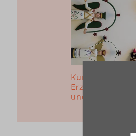
Kunsthandwerk
Erzgebirge: Sti
und wertbestän