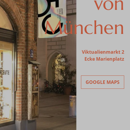
von
München
Viktualienmarkt 2
Ecke Marienplatz
GOOGLE MAPS