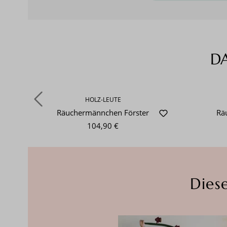
D
Produktgalerie überspringen
HOLZ-LEUTE
Räuchermännchen Förster
Rä
104,90 €
Dies