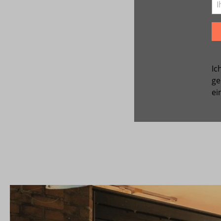
Ic
ge
ei