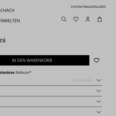
KONTAKT
MAGAZIN
LADEN
 SCHACH
ENWELTEN
ni
den gewünschten Wert ein oder benutze die 
IN DEN WARENKORB
stenlose
Retoure*
DURCHSCHNI