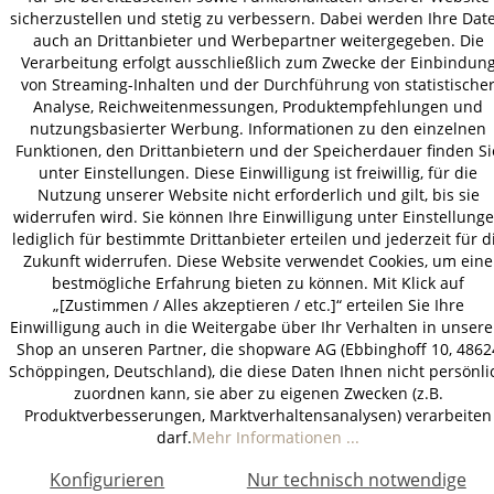
sicherzustellen und stetig zu verbessern. Dabei werden Ihre Dat
AGB
Datenschutz
Impressum
auch an Drittanbieter und Werbepartner weitergegeben. Die
© 2026 HOLZ-LEUTE
Verarbeitung erfolgt ausschließlich zum Zwecke der Einbindun
von Streaming-Inhalten und der Durchführung von statistische
* Alle Preise inkl. gesetzl. Mehrwertsteuer zzgl.
Versandkosten
.
Analyse, Reichweitenmessungen, Produktempfehlungen und
nutzungsbasierter Werbung. Informationen zu den einzelnen
Funktionen, den Drittanbietern und der Speicherdauer finden Si
unter Einstellungen. Diese Einwilligung ist freiwillig, für die
Nutzung unserer Website nicht erforderlich und gilt, bis sie
widerrufen wird. Sie können Ihre Einwilligung unter Einstellung
lediglich für bestimmte Drittanbieter erteilen und jederzeit für d
Zukunft widerrufen. Diese Website verwendet Cookies, um eine
bestmögliche Erfahrung bieten zu können. Mit Klick auf
„[Zustimmen / Alles akzeptieren / etc.]“ erteilen Sie Ihre
Einwilligung auch in die Weitergabe über Ihr Verhalten in unser
Shop an unseren Partner, die shopware AG (Ebbinghoff 10, 4862
Schöppingen, Deutschland), die diese Daten Ihnen nicht persönli
zuordnen kann, sie aber zu eigenen Zwecken (z.B.
Produktverbesserungen, Marktverhaltensanalysen) verarbeiten
darf.
Mehr Informationen ...
Konfigurieren
Nur technisch notwendige