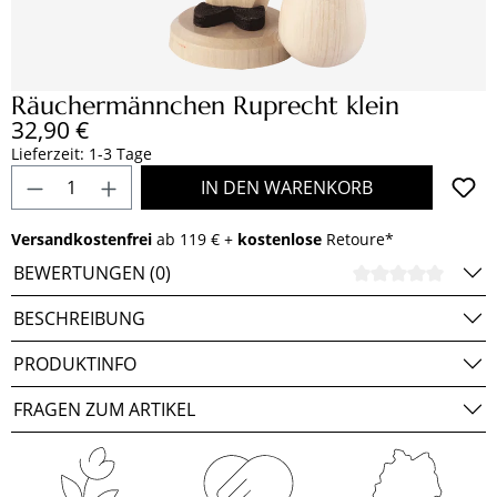
Räuchermännchen Ruprecht klein
Regulärer Preis:
32,90 €
Lieferzeit: 1-3 Tage
Produkt Anzahl: Gib den gewünschten Wert e
IN DEN WARENKORB
Versandkostenfrei
ab 119 € +
kostenlose
Retoure*
BEWERTUNGEN (0)
DURCH
BESCHREIBUNG
PRODUKTINFO
FRAGEN ZUM ARTIKEL