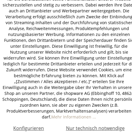
sicherzustellen und stetig zu verbessern. Dabei werden Ihre Dat
AGB
Datenschutz
Impressum
auch an Drittanbieter und Werbepartner weitergegeben. Die
© 2026 HOLZ-LEUTE
Verarbeitung erfolgt ausschließlich zum Zwecke der Einbindun
von Streaming-Inhalten und der Durchführung von statistische
* Alle Preise inkl. gesetzl. Mehrwertsteuer zzgl.
Versandkosten
.
Analyse, Reichweitenmessungen, Produktempfehlungen und
nutzungsbasierter Werbung. Informationen zu den einzelnen
Funktionen, den Drittanbietern und der Speicherdauer finden Si
unter Einstellungen. Diese Einwilligung ist freiwillig, für die
Nutzung unserer Website nicht erforderlich und gilt, bis sie
widerrufen wird. Sie können Ihre Einwilligung unter Einstellung
lediglich für bestimmte Drittanbieter erteilen und jederzeit für d
Zukunft widerrufen. Diese Website verwendet Cookies, um eine
bestmögliche Erfahrung bieten zu können. Mit Klick auf
„[Zustimmen / Alles akzeptieren / etc.]“ erteilen Sie Ihre
Einwilligung auch in die Weitergabe über Ihr Verhalten in unser
Shop an unseren Partner, die shopware AG (Ebbinghoff 10, 4862
Schöppingen, Deutschland), die diese Daten Ihnen nicht persönli
zuordnen kann, sie aber zu eigenen Zwecken (z.B.
Produktverbesserungen, Marktverhaltensanalysen) verarbeiten
darf.
Mehr Informationen ...
Konfigurieren
Nur technisch notwendige