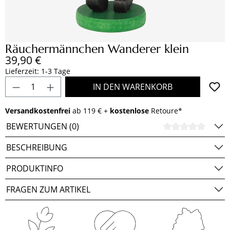
Räuchermännchen Wanderer klein
Regulärer Preis:
39,90 €
Lieferzeit: 1-3 Tage
Produkt Anzahl: Gib den gewünschten Wert e
IN DEN WARENKORB
Versandkostenfrei
ab 119 € +
kostenlose
Retoure*
BEWERTUNGEN (0)
DURCH
BESCHREIBUNG
PRODUKTINFO
FRAGEN ZUM ARTIKEL