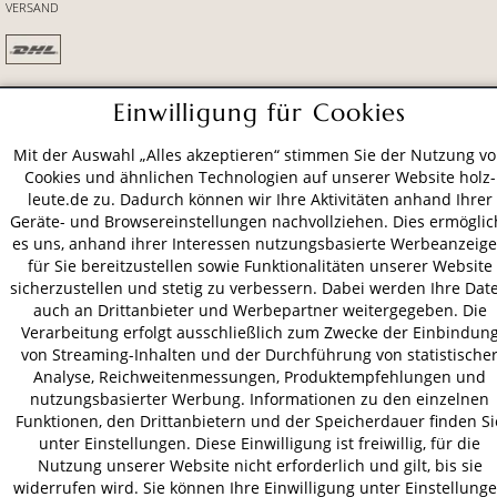
VERSAND
AGB
Datenschutz
Impressum
Einwilligung für Cookies
© 2026 HOLZ-LEUTE
Mit der Auswahl „Alles akzeptieren“ stimmen Sie der Nutzung v
* Alle Preise inkl. gesetzl. Mehrwertsteuer zzgl.
Versandkosten
.
Cookies und ähnlichen Technologien auf unserer Website holz-
leute.de zu. Dadurch können wir Ihre Aktivitäten anhand Ihrer
Geräte- und Browsereinstellungen nachvollziehen. Dies ermöglic
es uns, anhand ihrer Interessen nutzungsbasierte Werbeanzeig
für Sie bereitzustellen sowie Funktionalitäten unserer Website
sicherzustellen und stetig zu verbessern. Dabei werden Ihre Dat
auch an Drittanbieter und Werbepartner weitergegeben. Die
Verarbeitung erfolgt ausschließlich zum Zwecke der Einbindun
von Streaming-Inhalten und der Durchführung von statistische
Analyse, Reichweitenmessungen, Produktempfehlungen und
nutzungsbasierter Werbung. Informationen zu den einzelnen
Funktionen, den Drittanbietern und der Speicherdauer finden Si
unter Einstellungen. Diese Einwilligung ist freiwillig, für die
Nutzung unserer Website nicht erforderlich und gilt, bis sie
widerrufen wird. Sie können Ihre Einwilligung unter Einstellung