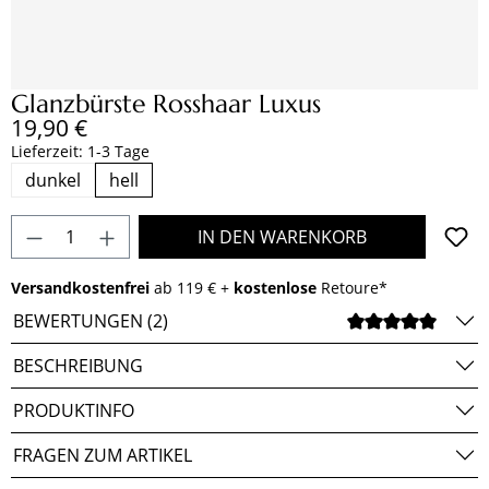
Glanzbürste Rosshaar Luxus
Regulärer Preis:
19,90 €
Lieferzeit: 1-3 Tage
dunkel
hell
Produkt Anzahl: Gib den gewünschten Wert e
IN DEN WARENKORB
Versandkostenfrei
ab 119 € +
kostenlose
Retoure*
BEWERTUNGEN (2)
DURCH
BESCHREIBUNG
PRODUKTINFO
FRAGEN ZUM ARTIKEL