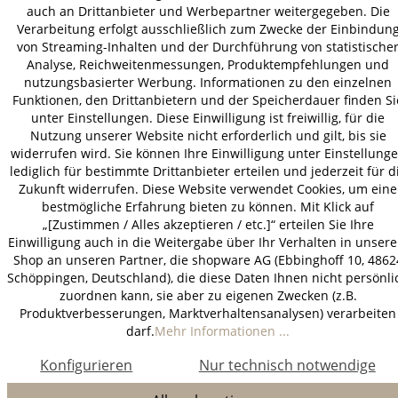
© 2026 HOLZ-LEUTE
auch an Drittanbieter und Werbepartner weitergegeben. Die
Verarbeitung erfolgt ausschließlich zum Zwecke der Einbindun
* Alle Preise inkl. gesetzl. Mehrwertsteuer zzgl.
Versandkosten
.
von Streaming-Inhalten und der Durchführung von statistische
Analyse, Reichweitenmessungen, Produktempfehlungen und
nutzungsbasierter Werbung. Informationen zu den einzelnen
Funktionen, den Drittanbietern und der Speicherdauer finden Si
unter Einstellungen. Diese Einwilligung ist freiwillig, für die
Nutzung unserer Website nicht erforderlich und gilt, bis sie
widerrufen wird. Sie können Ihre Einwilligung unter Einstellung
lediglich für bestimmte Drittanbieter erteilen und jederzeit für d
Zukunft widerrufen. Diese Website verwendet Cookies, um eine
bestmögliche Erfahrung bieten zu können. Mit Klick auf
„[Zustimmen / Alles akzeptieren / etc.]“ erteilen Sie Ihre
Einwilligung auch in die Weitergabe über Ihr Verhalten in unser
Shop an unseren Partner, die shopware AG (Ebbinghoff 10, 4862
Schöppingen, Deutschland), die diese Daten Ihnen nicht persönli
zuordnen kann, sie aber zu eigenen Zwecken (z.B.
Produktverbesserungen, Marktverhaltensanalysen) verarbeiten
darf.
Mehr Informationen ...
Konfigurieren
Nur technisch notwendige