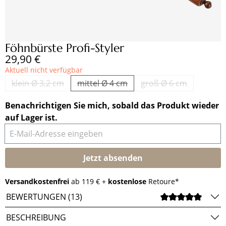
Föhnbürste Profi-Styler
Regulärer Preis:
29,90 €
Aktuell nicht verfügbar
klein Ø 3,2 cm
mittel Ø 4 cm
groß Ø 6 cm
(Diese Option ist zurzeit nicht verfügbar.)
(Diese Option ist zurzeit nicht verfüg
(Diese Option ist z
Benachrichtigen Sie mich, sobald das Produkt wieder
auf Lager ist.
E-Mail-Adresse eingeben
Jetzt absenden
Versandkostenfrei
ab 119 € +
kostenlose
Retoure*
BEWERTUNGEN (13)
DURCH
BESCHREIBUNG