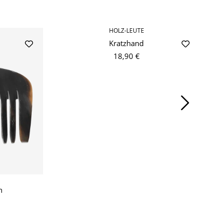
HOLZ-LEUTE
Kratzhand
H
18,90 €
n