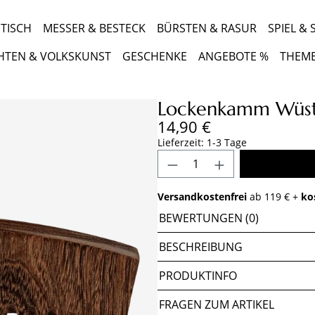
TISCH
MESSER & BESTECK
BÜRSTEN & RASUR
SPIEL &
HTEN & VOLKSKUNST
GESCHENKE
ANGEBOTE %
THEM
Lockenkamm Wüste
Regulärer Preis:
14,90 €
Lieferzeit: 1-3 Tage
Produkt Anzahl: Gib 
Versandkostenfrei
ab 119 € +
ko
BEWERTUNGEN (0)
BESCHREIBUNG
PRODUKTINFO
FRAGEN ZUM ARTIKEL