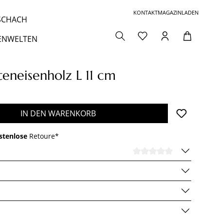
KONTAKT
MAGAZIN
LADEN
 SCHACH
ENWELTEN
neisenholz L 11 cm
den gewünschten Wert ein oder benutze die 
IN DEN WARENKORB
stenlose
Retoure*
DURCHSCHNI