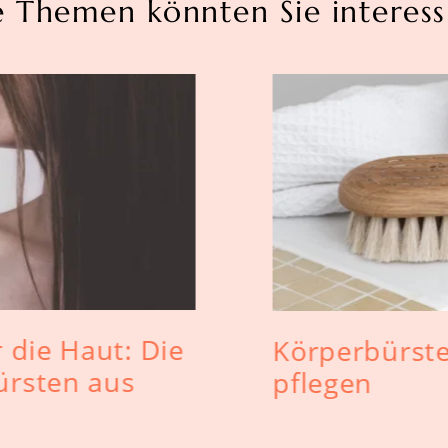
e Themen könnten Sie interess
Jetzt Rabatt sichern!
h habe die
Datenschutzbestimmungen
zur Kenntnis
nommen und die
AGB
gelesen und bin mit ihnen
nverstanden.
 die Haut: Die
Körperbürste
ürsten aus
pflegen