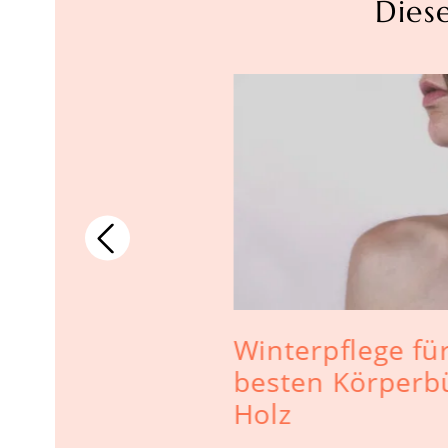
Dies
Ic
ge
ei
Winterpflege für
se:
besten Körperb
fit und
Holz