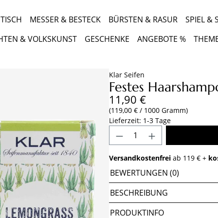
TISCH
MESSER & BESTECK
BÜRSTEN & RASUR
SPIEL &
HTEN & VOLKSKUNST
GESCHENKE
ANGEBOTE %
THEM
Klar Seifen
Festes Haarshamp
Regulärer Preis:
11,90 €
(119,00 € / 1000 Gramm)
Lieferzeit: 1-3 Tage
Produkt Anzahl: Gib 
Versandkostenfrei
ab 119 € +
ko
BEWERTUNGEN (0)
BESCHREIBUNG
PRODUKTINFO