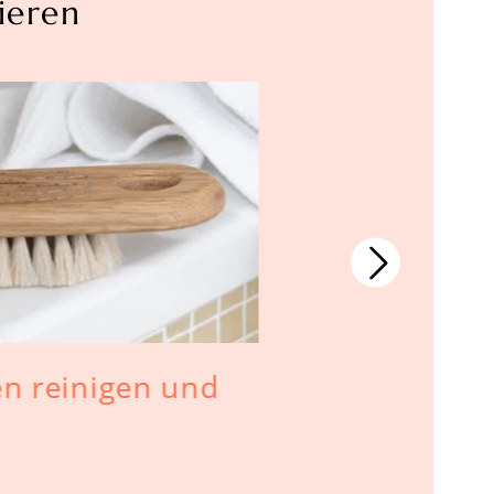
ieren
n reinigen und
Wellness 
Massieren 
glücklich