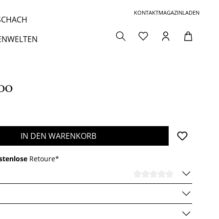
KONTAKT
MAGAZIN
LADEN
 SCHACH
ENWELTEN
oo
den gewünschten Wert ein oder benutze die 
IN DEN WARENKORB
stenlose
Retoure*
DURCHSCHNI