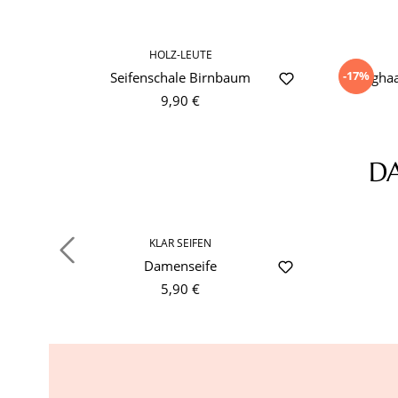
HOLZ-LEUTE
-17%
Seifenschale Birnbaum
Langhaa
9,90 €
D
Produktgalerie überspringen
KLAR SEIFEN
Damenseife
5,90 €