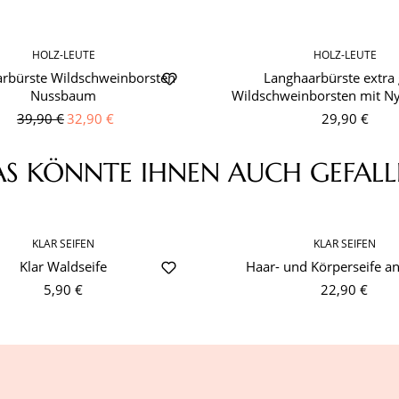
HOLZ-LEUTE
HOLZ-LEUTE
rbürste Wildschweinborsten
Langhaarbürste extra
Nussbaum
Wildschweinborsten mit Ny
39,90 €
32,90 €
29,90 €
AS KÖNNTE IHNEN AUCH GEFALL
Sichern Sie sich jetzt
KLAR SEIFEN
KLAR SEIFEN
Klar Waldseife
Haar- und Körperseife an
10€ Rabatt!*
5,90 €
22,90 €
Exklusiv für Ihre Newsletter-Anmeldung!