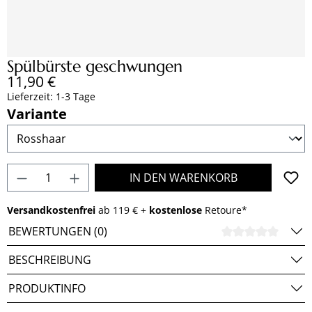
Spülbürste geschwungen
Regulärer Preis:
11,90 €
Lieferzeit: 1-3 Tage
auswählen
Variante
Produkt Anzahl: Gib den gewünschten Wert e
IN DEN WARENKORB
Versandkostenfrei
ab 119 € +
kostenlose
Retoure*
BEWERTUNGEN (0)
DURCH
BESCHREIBUNG
PRODUKTINFO