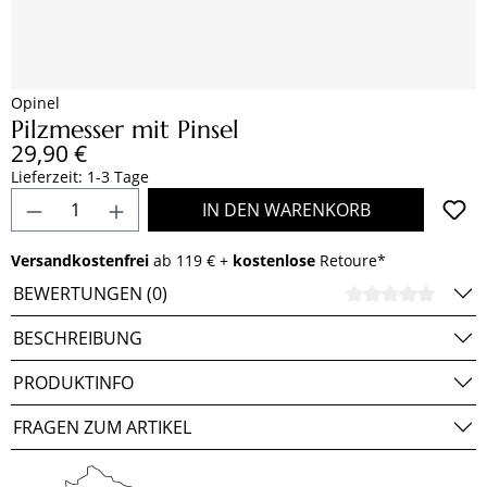
Opinel
Pilzmesser mit Pinsel
Regulärer Preis:
29,90 €
Lieferzeit: 1-3 Tage
Produkt Anzahl: Gib den gewünschten Wert e
IN DEN WARENKORB
Versandkostenfrei
ab 119 € +
kostenlose
Retoure*
BEWERTUNGEN (0)
DURCH
BESCHREIBUNG
PRODUKTINFO
FRAGEN ZUM ARTIKEL