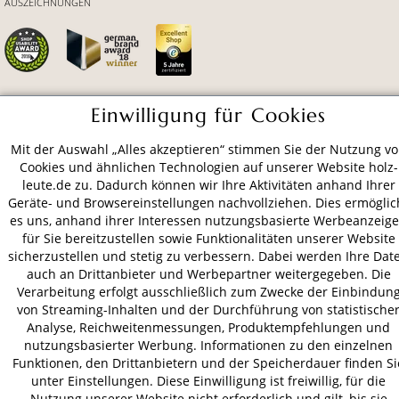
AUSZEICHNUNGEN
Einwilligung für Cookies
ZAHLUNGSARTEN
Mit der Auswahl „Alles akzeptieren“ stimmen Sie der Nutzung v
Cookies und ähnlichen Technologien auf unserer Website holz-
VERSAND
leute.de zu. Dadurch können wir Ihre Aktivitäten anhand Ihrer
Geräte- und Browsereinstellungen nachvollziehen. Dies ermöglic
es uns, anhand ihrer Interessen nutzungsbasierte Werbeanzeig
für Sie bereitzustellen sowie Funktionalitäten unserer Website
AGB
Datenschutz
Impressum
sicherzustellen und stetig zu verbessern. Dabei werden Ihre Dat
auch an Drittanbieter und Werbepartner weitergegeben. Die
© 2026 HOLZ-LEUTE
Verarbeitung erfolgt ausschließlich zum Zwecke der Einbindun
* Alle Preise inkl. gesetzl. Mehrwertsteuer zzgl.
Versandkosten
.
von Streaming-Inhalten und der Durchführung von statistische
Analyse, Reichweitenmessungen, Produktempfehlungen und
nutzungsbasierter Werbung. Informationen zu den einzelnen
Funktionen, den Drittanbietern und der Speicherdauer finden Si
unter Einstellungen. Diese Einwilligung ist freiwillig, für die
Nutzung unserer Website nicht erforderlich und gilt, bis sie