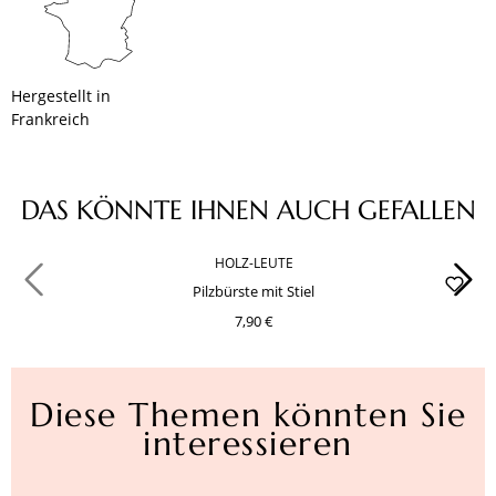
Hergestellt in
Frankreich
Produktgalerie überspringen
DAS KÖNNTE IHNEN AUCH GEFALLEN
HOLZ-LEUTE
Pilzbürste mit Stiel
7,90 €
Diese Themen könnten Sie
interessieren