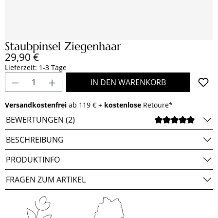
Staubpinsel Ziegenhaar
Regulärer Preis:
29,90 €
Lieferzeit: 1-3 Tage
Produkt Anzahl: Gib den gewünschten Wert e
IN DEN WARENKORB
Versandkostenfrei
ab 119 € +
kostenlose
Retoure*
BEWERTUNGEN (2)
DURCH
BESCHREIBUNG
PRODUKTINFO
FRAGEN ZUM ARTIKEL