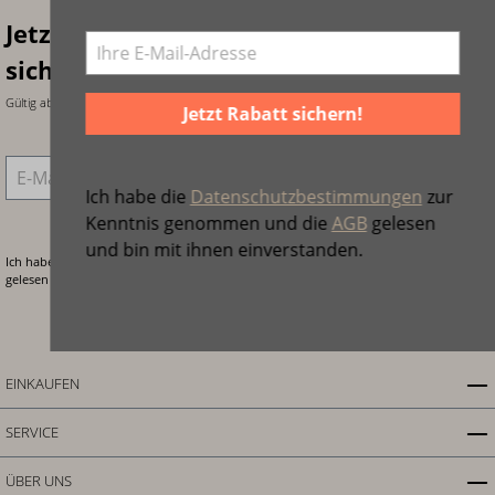
Jetzt anmelden & 10€ Gutschein
sichern!
Gültig ab einem Warenwert von 99€ bei Anmeldung zum Newsletter.
Jetzt Rabatt sichern!
E-Mail-Adresse
*
Ich habe die
Datenschutzbestimmungen
zur
Kenntnis genommen und die
AGB
gelesen
und bin mit ihnen einverstanden.
Ich habe die
Datenschutzbestimmungen
zur Kenntnis genommen und die
AGB
gelesen und bin mit ihnen einverstanden.
Jetzt anmelden!
EINKAUFEN
SERVICE
ÜBER UNS