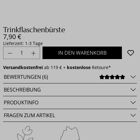
Trinkflaschenbürste
Regulärer Preis:
7,90 €
Lieferzeit: 1-3 Tage
Produkt Anzahl: Gib den gewünschten Wert e
IN DEN WARENKORB
Versandkostenfrei
ab 119 € +
kostenlose
Retoure*
BEWERTUNGEN (6)
DURCH
BESCHREIBUNG
PRODUKTINFO
FRAGEN ZUM ARTIKEL