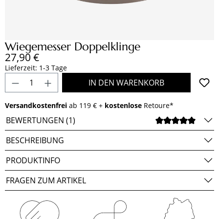
Wiegemesser Doppelklinge
Regulärer Preis:
27,90 €
Lieferzeit: 1-3 Tage
Produkt Anzahl: Gib den gewünschten Wert e
IN DEN WARENKORB
Versandkostenfrei
ab 119 € +
kostenlose
Retoure*
BEWERTUNGEN (1)
DURCH
BESCHREIBUNG
PRODUKTINFO
FRAGEN ZUM ARTIKEL