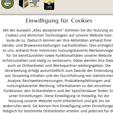
Einwilligung für Cookies
ZAHLUNGSARTEN
Mit der Auswahl „Alles akzeptieren“ stimmen Sie der Nutzung v
Cookies und ähnlichen Technologien auf unserer Website holz-
VERSAND
leute.de zu. Dadurch können wir Ihre Aktivitäten anhand Ihrer
Geräte- und Browsereinstellungen nachvollziehen. Dies ermöglic
es uns, anhand ihrer Interessen nutzungsbasierte Werbeanzeig
für Sie bereitzustellen sowie Funktionalitäten unserer Website
sicherzustellen und stetig zu verbessern. Dabei werden Ihre Dat
AGB
Datenschutz
Impressum
auch an Drittanbieter und Werbepartner weitergegeben. Die
© 2026 HOLZ-LEUTE
Verarbeitung erfolgt ausschließlich zum Zwecke der Einbindun
* Alle Preise inkl. gesetzl. Mehrwertsteuer zzgl.
Versandkosten
.
von Streaming-Inhalten und der Durchführung von statistische
Analyse, Reichweitenmessungen, Produktempfehlungen und
nutzungsbasierter Werbung. Informationen zu den einzelnen
Funktionen, den Drittanbietern und der Speicherdauer finden Si
unter Einstellungen. Diese Einwilligung ist freiwillig, für die
Nutzung unserer Website nicht erforderlich und gilt, bis sie
widerrufen wird. Sie können Ihre Einwilligung unter Einstellung
lediglich für bestimmte Drittanbieter erteilen und jederzeit für d