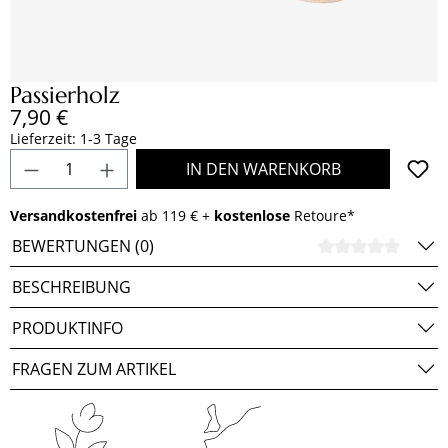
Passierholz
Regulärer Preis:
7,90 €
Lieferzeit: 1-3 Tage
Produkt Anzahl: Gib den gewünschten Wert e
IN DEN WARENKORB
Versandkostenfrei
ab 119 € +
kostenlose
Retoure*
BEWERTUNGEN (0)
DURCH
BESCHREIBUNG
PRODUKTINFO
FRAGEN ZUM ARTIKEL