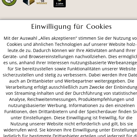
ZAHLUNGSARTEN
Einwilligung für Cookies
Mit der Auswahl „Alles akzeptieren“ stimmen Sie der Nutzung v
VERSAND
Cookies und ähnlichen Technologien auf unserer Website holz-
leute.de zu. Dadurch können wir Ihre Aktivitäten anhand Ihrer
Geräte- und Browsereinstellungen nachvollziehen. Dies ermöglic
es uns, anhand ihrer Interessen nutzungsbasierte Werbeanzeig
für Sie bereitzustellen sowie Funktionalitäten unserer Website
AGB
Datenschutz
Impressum
sicherzustellen und stetig zu verbessern. Dabei werden Ihre Dat
© 2026 HOLZ-LEUTE
auch an Drittanbieter und Werbepartner weitergegeben. Die
* Alle Preise inkl. gesetzl. Mehrwertsteuer zzgl.
Versandkosten
.
Verarbeitung erfolgt ausschließlich zum Zwecke der Einbindun
von Streaming-Inhalten und der Durchführung von statistische
Analyse, Reichweitenmessungen, Produktempfehlungen und
nutzungsbasierter Werbung. Informationen zu den einzelnen
Funktionen, den Drittanbietern und der Speicherdauer finden Si
unter Einstellungen. Diese Einwilligung ist freiwillig, für die
Nutzung unserer Website nicht erforderlich und gilt, bis sie
widerrufen wird. Sie können Ihre Einwilligung unter Einstellung
lediglich für bestimmte Drittanbieter erteilen und jederzeit für d