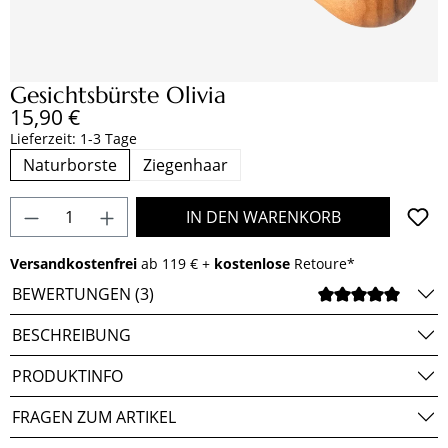
Gesichtsbürste Olivia
Regulärer Preis:
15,90 €
Lieferzeit: 1-3 Tage
Naturborste
Ziegenhaar
Produkt Anzahl: Gib den gewünschten Wert e
IN DEN WARENKORB
Versandkostenfrei
ab 119 € +
kostenlose
Retoure*
BEWERTUNGEN (3)
DURCH
BESCHREIBUNG
PRODUKTINFO
FRAGEN ZUM ARTIKEL