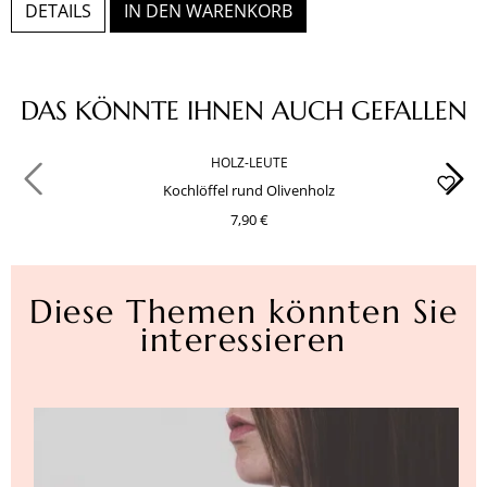
DETAILS
IN DEN WARENKORB
Produktgalerie überspringen
DAS KÖNNTE IHNEN AUCH GEFALLEN
HOLZ-LEUTE
Kochlöffel rund Olivenholz
7,90 €
Diese Themen könnten Sie
interessieren