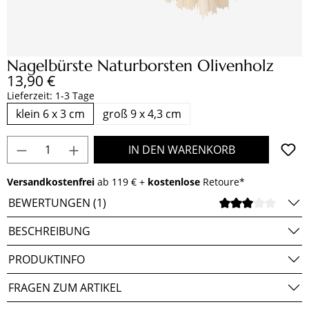
Nagelbürste Naturborsten Olivenholz
Regulärer Preis:
13,90 €
Lieferzeit: 1-3 Tage
klein 6 x 3 cm
groß 9 x 4,3 cm
Produkt Anzahl: Gib den gewünschten Wert e
IN DEN WARENKORB
Versandkostenfrei
ab 119 € +
kostenlose
Retoure*
BEWERTUNGEN (1)
DURCH
BESCHREIBUNG
PRODUKTINFO
FRAGEN ZUM ARTIKEL