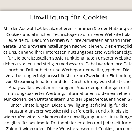
ZAHLUNGSARTEN
Einwilligung für Cookies
Mit der Auswahl „Alles akzeptieren“ stimmen Sie der Nutzung v
VERSAND
Cookies und ähnlichen Technologien auf unserer Website holz-
leute.de zu. Dadurch können wir Ihre Aktivitäten anhand Ihrer
Geräte- und Browsereinstellungen nachvollziehen. Dies ermöglic
es uns, anhand ihrer Interessen nutzungsbasierte Werbeanzeig
für Sie bereitzustellen sowie Funktionalitäten unserer Website
AGB
Datenschutz
Impressum
sicherzustellen und stetig zu verbessern. Dabei werden Ihre Dat
© 2026 HOLZ-LEUTE
auch an Drittanbieter und Werbepartner weitergegeben. Die
* Alle Preise inkl. gesetzl. Mehrwertsteuer zzgl.
Versandkosten
.
Verarbeitung erfolgt ausschließlich zum Zwecke der Einbindun
von Streaming-Inhalten und der Durchführung von statistische
Analyse, Reichweitenmessungen, Produktempfehlungen und
nutzungsbasierter Werbung. Informationen zu den einzelnen
Funktionen, den Drittanbietern und der Speicherdauer finden Si
unter Einstellungen. Diese Einwilligung ist freiwillig, für die
Nutzung unserer Website nicht erforderlich und gilt, bis sie
widerrufen wird. Sie können Ihre Einwilligung unter Einstellung
lediglich für bestimmte Drittanbieter erteilen und jederzeit für d
Zukunft widerrufen. Diese Website verwendet Cookies, um eine