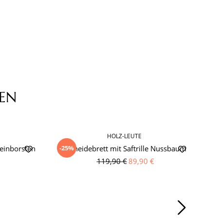
EN
HOLZ-LEUTE
-25%
einborsten
Schneidebrett mit Saftrille Nussbaum
119,90 €
89,90 €