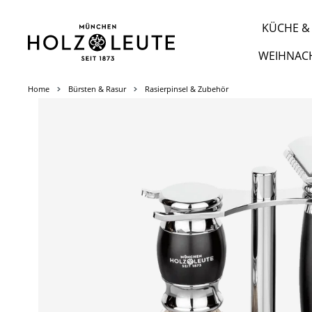
m Hauptinhalt springen
Zur Suche springen
Zur Hauptnavigation springen
KÜCHE & 
WEIHNAC
Home
Bürsten & Rasur
Rasierpinsel & Zubehör
Bildergalerie überspringen