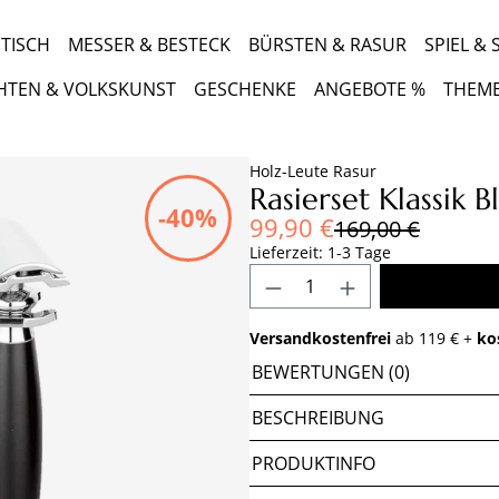
TISCH
MESSER & BESTECK
BÜRSTEN & RASUR
SPIEL &
HTEN & VOLKSKUNST
GESCHENKE
ANGEBOTE %
THEM
Holz-Leute Rasur
Rasierset Klassik 
-40%
Verkaufspreis:
99,90 €
Regulärer Preis:
169,00 €
Lieferzeit: 1-3 Tage
Produkt Anzahl: Gib 
Versandkostenfrei
ab 119 € +
ko
BEWERTUNGEN (0)
BESCHREIBUNG
PRODUKTINFO