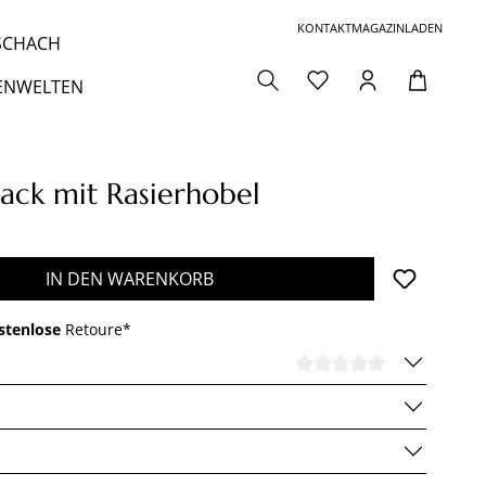
KONTAKT
MAGAZIN
LADEN
 SCHACH
ENWELTEN
Black mit Rasierhobel
den gewünschten Wert ein oder benutze die 
IN DEN WARENKORB
stenlose
Retoure*
DURCHSCHNI