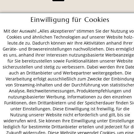
ZAHLUNGSARTEN
Einwilligung für Cookies
Mit der Auswahl „Alles akzeptieren“ stimmen Sie der Nutzung v
VERSAND
Cookies und ähnlichen Technologien auf unserer Website holz-
leute.de zu. Dadurch können wir Ihre Aktivitäten anhand Ihrer
Geräte- und Browsereinstellungen nachvollziehen. Dies ermöglic
es uns, anhand ihrer Interessen nutzungsbasierte Werbeanzeig
für Sie bereitzustellen sowie Funktionalitäten unserer Website
AGB
Datenschutz
Impressum
sicherzustellen und stetig zu verbessern. Dabei werden Ihre Dat
© 2026 HOLZ-LEUTE
auch an Drittanbieter und Werbepartner weitergegeben. Die
* Alle Preise inkl. gesetzl. Mehrwertsteuer zzgl.
Versandkosten
.
Verarbeitung erfolgt ausschließlich zum Zwecke der Einbindun
von Streaming-Inhalten und der Durchführung von statistische
Analyse, Reichweitenmessungen, Produktempfehlungen und
nutzungsbasierter Werbung. Informationen zu den einzelnen
Funktionen, den Drittanbietern und der Speicherdauer finden Si
unter Einstellungen. Diese Einwilligung ist freiwillig, für die
Nutzung unserer Website nicht erforderlich und gilt, bis sie
widerrufen wird. Sie können Ihre Einwilligung unter Einstellung
lediglich für bestimmte Drittanbieter erteilen und jederzeit für d
Zukunft widerrufen. Diese Website verwendet Cookies, um eine