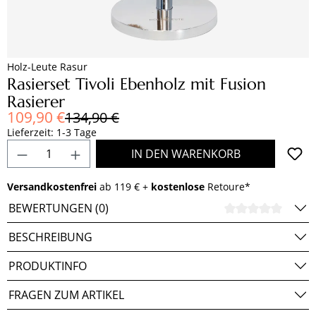
Holz-Leute Rasur
Rasierset Tivoli Ebenholz mit Fusion
Rasierer
Verkaufspreis:
109,90 €
Regulärer Preis:
134,90 €
Lieferzeit: 1-3 Tage
Produkt Anzahl: Gib den gewünschten Wert e
IN DEN WARENKORB
Versandkostenfrei
ab 119 € +
kostenlose
Retoure*
BEWERTUNGEN (0)
DURCH
BESCHREIBUNG
PRODUKTINFO
FRAGEN ZUM ARTIKEL