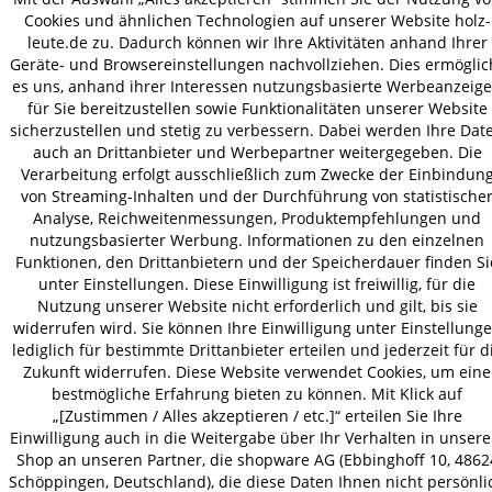
Cookies und ähnlichen Technologien auf unserer Website holz-
VERSAND
leute.de zu. Dadurch können wir Ihre Aktivitäten anhand Ihrer
Geräte- und Browsereinstellungen nachvollziehen. Dies ermöglic
es uns, anhand ihrer Interessen nutzungsbasierte Werbeanzeig
für Sie bereitzustellen sowie Funktionalitäten unserer Website
AGB
Datenschutz
Impressum
sicherzustellen und stetig zu verbessern. Dabei werden Ihre Dat
© 2026 HOLZ-LEUTE
auch an Drittanbieter und Werbepartner weitergegeben. Die
Verarbeitung erfolgt ausschließlich zum Zwecke der Einbindun
* Alle Preise inkl. gesetzl. Mehrwertsteuer zzgl.
Versandkosten
.
von Streaming-Inhalten und der Durchführung von statistische
Analyse, Reichweitenmessungen, Produktempfehlungen und
nutzungsbasierter Werbung. Informationen zu den einzelnen
Funktionen, den Drittanbietern und der Speicherdauer finden Si
unter Einstellungen. Diese Einwilligung ist freiwillig, für die
Nutzung unserer Website nicht erforderlich und gilt, bis sie
widerrufen wird. Sie können Ihre Einwilligung unter Einstellung
lediglich für bestimmte Drittanbieter erteilen und jederzeit für d
Zukunft widerrufen. Diese Website verwendet Cookies, um eine
bestmögliche Erfahrung bieten zu können. Mit Klick auf
„[Zustimmen / Alles akzeptieren / etc.]“ erteilen Sie Ihre
Einwilligung auch in die Weitergabe über Ihr Verhalten in unser
Shop an unseren Partner, die shopware AG (Ebbinghoff 10, 4862
Schöppingen, Deutschland), die diese Daten Ihnen nicht persönli