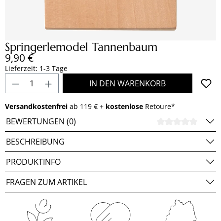
Springerlemodel Tannenbaum
Regulärer Preis:
9,90 €
Lieferzeit: 1-3 Tage
Produkt Anzahl: Gib den gewünschten Wert e
IN DEN WARENKORB
Versandkostenfrei
ab 119 € +
kostenlose
Retoure*
BEWERTUNGEN (0)
DURCH
BESCHREIBUNG
PRODUKTINFO
FRAGEN ZUM ARTIKEL