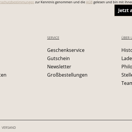
nschutzbestimmungen
zur Kenntnis genommen und die
AGB
gelesen und bin mit ihne
Jetzt
SERVICE
ÜBER 
Geschenkservice
Hist
Gutschein
Lade
Newsletter
Phil
ten
Großbestellungen
Stel
Tea
VERSAND