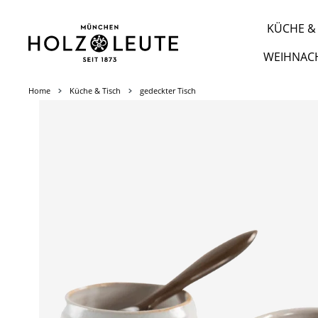
m Hauptinhalt springen
Zur Suche springen
Zur Hauptnavigation springen
KÜCHE & 
WEIHNAC
Home
Küche & Tisch
gedeckter Tisch
Bildergalerie überspringen