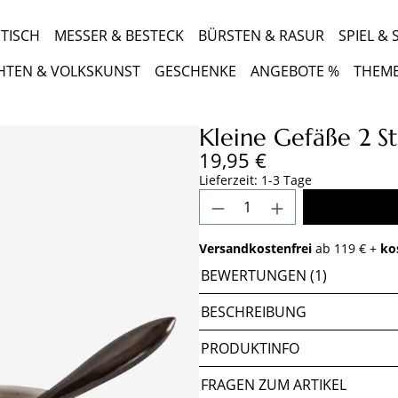
TISCH
MESSER & BESTECK
BÜRSTEN & RASUR
SPIEL &
HTEN & VOLKSKUNST
GESCHENKE
ANGEBOTE %
THEM
Kleine Gefäße 2 S
Regulärer Preis:
19,95 €
Lieferzeit: 1-3 Tage
Produkt Anzahl: Gib 
Versandkostenfrei
ab 119 € +
ko
BEWERTUNGEN (1)
BESCHREIBUNG
PRODUKTINFO
FRAGEN ZUM ARTIKEL