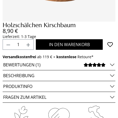
Holzschälchen Kirschbaum
Regulärer Preis:
8,90 €
Lieferzeit: 1-3 Tage
Produkt Anzahl: Gib den gewünschten Wert e
IN DEN WARENKORB
Versandkostenfrei
ab 119 € +
kostenlose
Retoure*
BEWERTUNGEN (1)
DURCH
BESCHREIBUNG
PRODUKTINFO
FRAGEN ZUM ARTIKEL