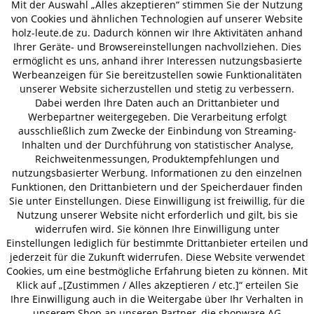
Mit der Auswahl „Alles akzeptieren“ stimmen Sie der Nutzung
von Cookies und ähnlichen Technologien auf unserer Website
AUSZEICHNUNGEN
holz-leute.de zu. Dadurch können wir Ihre Aktivitäten anhand
Ihrer Geräte- und Browsereinstellungen nachvollziehen. Dies
ermöglicht es uns, anhand ihrer Interessen nutzungsbasierte
Werbeanzeigen für Sie bereitzustellen sowie Funktionalitäten
unserer Website sicherzustellen und stetig zu verbessern.
Dabei werden Ihre Daten auch an Drittanbieter und
Werbepartner weitergegeben. Die Verarbeitung erfolgt
ZAHLUNGSARTEN
ausschließlich zum Zwecke der Einbindung von Streaming-
Inhalten und der Durchführung von statistischer Analyse,
Reichweitenmessungen, Produktempfehlungen und
VERSAND
nutzungsbasierter Werbung. Informationen zu den einzelnen
Funktionen, den Drittanbietern und der Speicherdauer finden
Sie unter Einstellungen. Diese Einwilligung ist freiwillig, für die
Nutzung unserer Website nicht erforderlich und gilt, bis sie
AGB
Datenschutz
Impressum
widerrufen wird. Sie können Ihre Einwilligung unter
© 2026 HOLZ-LEUTE
Einstellungen lediglich für bestimmte Drittanbieter erteilen und
jederzeit für die Zukunft widerrufen. Diese Website verwendet
* Alle Preise inkl. gesetzl. Mehrwertsteuer zzgl.
Versandkosten
.
Cookies, um eine bestmögliche Erfahrung bieten zu können. Mit
Klick auf „[Zustimmen / Alles akzeptieren / etc.]“ erteilen Sie
Ihre Einwilligung auch in die Weitergabe über Ihr Verhalten in
unserem Shop an unseren Partner, die shopware AG