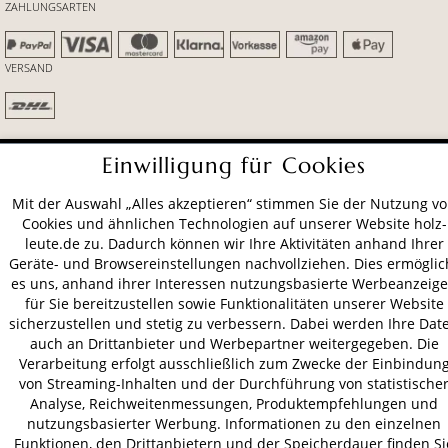
ZAHLUNGSARTEN
VERSAND
AGB
Datenschutz
Impressum
Einwilligung für Cookies
© 2026 HOLZ-LEUTE
Mit der Auswahl „Alles akzeptieren“ stimmen Sie der Nutzung v
* Alle Preise inkl. gesetzl. Mehrwertsteuer zzgl.
Versandkosten
.
Cookies und ähnlichen Technologien auf unserer Website holz-
leute.de zu. Dadurch können wir Ihre Aktivitäten anhand Ihrer
Geräte- und Browsereinstellungen nachvollziehen. Dies ermöglic
es uns, anhand ihrer Interessen nutzungsbasierte Werbeanzeig
für Sie bereitzustellen sowie Funktionalitäten unserer Website
sicherzustellen und stetig zu verbessern. Dabei werden Ihre Dat
auch an Drittanbieter und Werbepartner weitergegeben. Die
Verarbeitung erfolgt ausschließlich zum Zwecke der Einbindun
von Streaming-Inhalten und der Durchführung von statistische
Analyse, Reichweitenmessungen, Produktempfehlungen und
nutzungsbasierter Werbung. Informationen zu den einzelnen
Funktionen, den Drittanbietern und der Speicherdauer finden Si