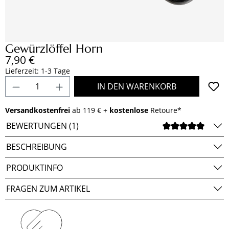
Gewürzlöffel Horn
Regulärer Preis:
7,90 €
Lieferzeit: 1-3 Tage
Produkt Anzahl: Gib den gewünschten Wert e
IN DEN WARENKORB
Versandkostenfrei
ab 119 € +
kostenlose
Retoure*
BEWERTUNGEN (1)
DURCH
BESCHREIBUNG
PRODUKTINFO
FRAGEN ZUM ARTIKEL