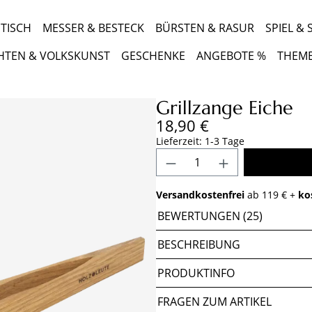
TISCH
MESSER & BESTECK
BÜRSTEN & RASUR
SPIEL &
HTEN & VOLKSKUNST
GESCHENKE
ANGEBOTE %
THEM
Grillzange Eiche
Regulärer Preis:
18,90 €
Lieferzeit: 1-3 Tage
Produkt Anzahl: Gib 
Versandkostenfrei
ab 119 € +
ko
BEWERTUNGEN (25)
BESCHREIBUNG
PRODUKTINFO
FRAGEN ZUM ARTIKEL