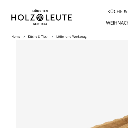
m Hauptinhalt springen
Zur Suche springen
Zur Hauptnavigation springen
KÜCHE & 
WEIHNAC
Home
Küche & Tisch
Löffel und Werkzeug
Bildergalerie überspringen