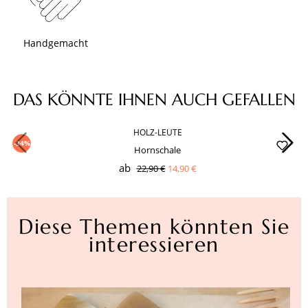
Handgemacht
Produktgalerie überspringen
DAS KÖNNTE IHNEN AUCH GEFALLEN
HOLZ-LEUTE
-34%
Hornschale
ab
22,90 €
14,90 €
Diese Themen könnten Sie
interessieren