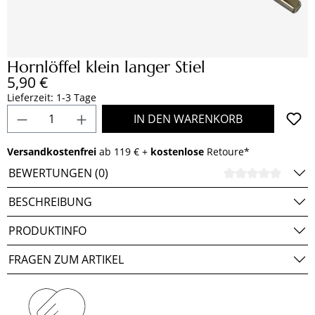
Hornlöffel klein langer Stiel
Regulärer Preis:
5,90 €
Lieferzeit: 1-3 Tage
Produkt Anzahl: Gib den gewünschten Wert e
IN DEN WARENKORB
Versandkostenfrei
ab 119 € +
kostenlose
Retoure*
BEWERTUNGEN (0)
DURCH
BESCHREIBUNG
PRODUKTINFO
FRAGEN ZUM ARTIKEL