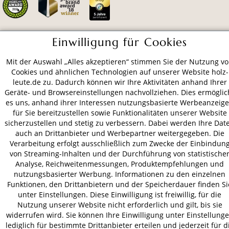
Einwilligung für Cookies
ZAHLUNGSARTEN
Mit der Auswahl „Alles akzeptieren“ stimmen Sie der Nutzung v
Cookies und ähnlichen Technologien auf unserer Website holz-
VERSAND
leute.de zu. Dadurch können wir Ihre Aktivitäten anhand Ihrer
Geräte- und Browsereinstellungen nachvollziehen. Dies ermöglic
es uns, anhand ihrer Interessen nutzungsbasierte Werbeanzeig
für Sie bereitzustellen sowie Funktionalitäten unserer Website
sicherzustellen und stetig zu verbessern. Dabei werden Ihre Dat
AGB
Datenschutz
Impressum
auch an Drittanbieter und Werbepartner weitergegeben. Die
© 2026 HOLZ-LEUTE
Verarbeitung erfolgt ausschließlich zum Zwecke der Einbindun
* Alle Preise inkl. gesetzl. Mehrwertsteuer zzgl.
Versandkosten
.
von Streaming-Inhalten und der Durchführung von statistische
Analyse, Reichweitenmessungen, Produktempfehlungen und
nutzungsbasierter Werbung. Informationen zu den einzelnen
Funktionen, den Drittanbietern und der Speicherdauer finden Si
unter Einstellungen. Diese Einwilligung ist freiwillig, für die
Nutzung unserer Website nicht erforderlich und gilt, bis sie
widerrufen wird. Sie können Ihre Einwilligung unter Einstellung
lediglich für bestimmte Drittanbieter erteilen und jederzeit für d