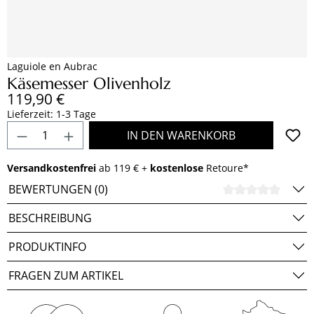
Laguiole en Aubrac
Käsemesser Olivenholz
Regulärer Preis:
119,90 €
Lieferzeit: 1-3 Tage
Produkt Anzahl: Gib den gewünschten Wert e
IN DEN WARENKORB
Versandkostenfrei
ab 119 € +
kostenlose
Retoure*
BEWERTUNGEN (0)
DURCH
BESCHREIBUNG
PRODUKTINFO
FRAGEN ZUM ARTIKEL