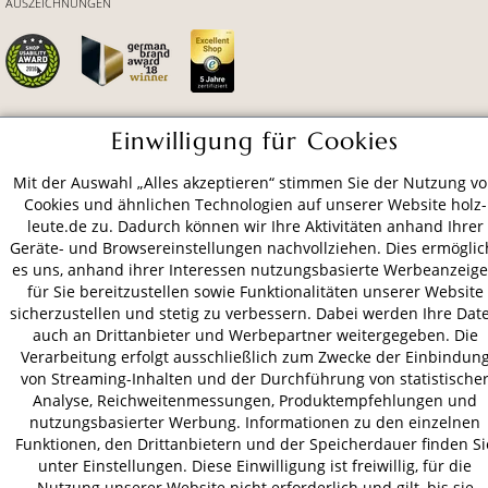
AUSZEICHNUNGEN
Einwilligung für Cookies
ZAHLUNGSARTEN
Mit der Auswahl „Alles akzeptieren“ stimmen Sie der Nutzung v
Cookies und ähnlichen Technologien auf unserer Website holz-
VERSAND
leute.de zu. Dadurch können wir Ihre Aktivitäten anhand Ihrer
Geräte- und Browsereinstellungen nachvollziehen. Dies ermöglic
es uns, anhand ihrer Interessen nutzungsbasierte Werbeanzeig
für Sie bereitzustellen sowie Funktionalitäten unserer Website
AGB
Datenschutz
Impressum
sicherzustellen und stetig zu verbessern. Dabei werden Ihre Dat
auch an Drittanbieter und Werbepartner weitergegeben. Die
© 2026 HOLZ-LEUTE
Verarbeitung erfolgt ausschließlich zum Zwecke der Einbindun
* Alle Preise inkl. gesetzl. Mehrwertsteuer zzgl.
Versandkosten
.
von Streaming-Inhalten und der Durchführung von statistische
Analyse, Reichweitenmessungen, Produktempfehlungen und
nutzungsbasierter Werbung. Informationen zu den einzelnen
Funktionen, den Drittanbietern und der Speicherdauer finden Si
unter Einstellungen. Diese Einwilligung ist freiwillig, für die
Nutzung unserer Website nicht erforderlich und gilt, bis sie