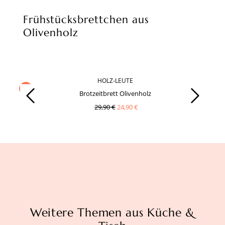
Frühstücksbrettchen aus
Olivenholz
HOLZ-LEUTE
Produktgalerie überspringen
-16%
Brotzeitbrett Olivenholz
29,90 €
24,90 €
Weitere Themen aus Küche &