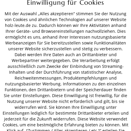
Einwilligung für Cookies
Mit der Auswahl „Alles akzeptieren“ stimmen Sie der Nutzung
ZAHLUNGSARTEN
von Cookies und ähnlichen Technologien auf unserer Website
holz-leute.de zu. Dadurch können wir Ihre Aktivitäten anhand
Ihrer Geräte- und Browsereinstellungen nachvollziehen. Dies
VERSAND
ermöglicht es uns, anhand ihrer Interessen nutzungsbasierte
Werbeanzeigen für Sie bereitzustellen sowie Funktionalitäten
unserer Website sicherzustellen und stetig zu verbessern.
Dabei werden Ihre Daten auch an Drittanbieter und
AGB
Datenschutz
Impressum
Werbepartner weitergegeben. Die Verarbeitung erfolgt
ausschließlich zum Zwecke der Einbindung von Streaming-
© 2026 HOLZ-LEUTE
Inhalten und der Durchführung von statistischer Analyse,
* Alle Preise inkl. gesetzl. Mehrwertsteuer zzgl.
Versandkosten
.
Reichweitenmessungen, Produktempfehlungen und
nutzungsbasierter Werbung. Informationen zu den einzelnen
Funktionen, den Drittanbietern und der Speicherdauer finden
Sie unter Einstellungen. Diese Einwilligung ist freiwillig, für die
Nutzung unserer Website nicht erforderlich und gilt, bis sie
widerrufen wird. Sie können Ihre Einwilligung unter
Einstellungen lediglich für bestimmte Drittanbieter erteilen und
jederzeit für die Zukunft widerrufen. Diese Website verwendet
Cookies, um eine bestmögliche Erfahrung bieten zu können. Mit
Klick auf „[Zustimmen / Alles akzeptieren / etc.]“ erteilen Sie