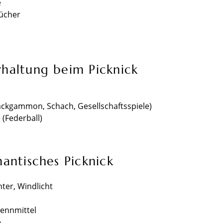
e
tücher
haltung beim Picknick
Backgammon, Schach, Gesellschaftsspiele)
 (Federball)
antisches Picknick
hter, Windlicht
rennmittel
e