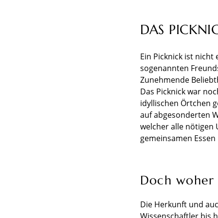
DAS PICKNI
Ein Picknick ist nich
sogenannten Freunds
Zunehmende Beliebthe
Das Picknick war noc
idyllischen Örtchen 
auf abgesonderten We
welcher alle nötigen
gemeinsamen Essen im
Doch woher 
Die Herkunft und auc
Wissenschaftler bis 