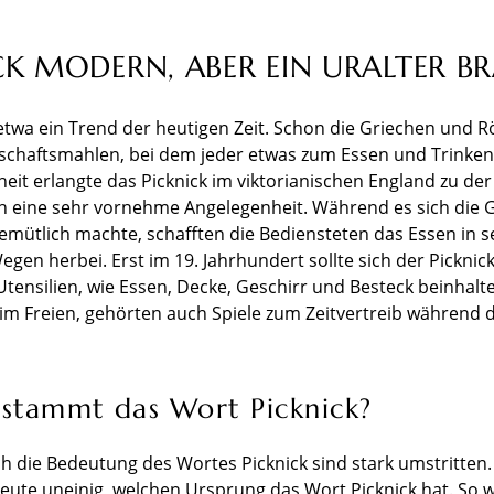
CK MODERN, ABER EIN URALTER B
t etwa ein Trend der heutigen Zeit. Schon die Griechen und R
chaftsmahlen, bei dem jeder etwas zum Essen und Trinken
it erlangte das Picknick im viktorianischen England zu der 
h eine sehr vornehme Angelegenheit. Während es sich die G
gemütlich machte, schafften die Bediensteten das Essen in
gen herbei. Erst im 19. Jahrhundert sollte sich der Picknic
 Utensilien, wie Essen, Decke, Geschirr und Besteck beinhal
 Freien, gehörten auch Spiele zum Zeitvertreib während d
stammt das Wort Picknick?
h die Bedeutung des Wortes Picknick sind stark umstritten. 
heute uneinig, welchen Ursprung das Wort Picknick hat. So 